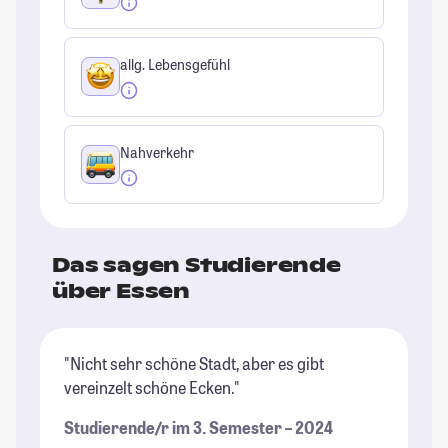
allg. Lebensgefühl
Nahverkehr
Das sagen Studierende
über Essen
"Nicht sehr schöne Stadt, aber es gibt
"I
vereinzelt schöne Ecken."
sc
ab
Studierende/r im 3. Semester – 2024
be