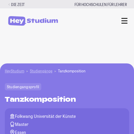
Zum
|
DIE ZEIT
FÜR HOCHSCHULEN
FÜR LEHRER
Inhalt
springen
HeyStudium
Studiengänge
Tanzkomposition
Studiengangsprofil
Tanzkomposition
Folkwang Universität der Künste
Master
Essen