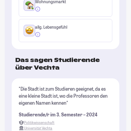
Wohnungsmarkt
allg. Lebensgefühl
Das sagen Studierende
über Vechta
"Die Stadt ist zum Studieren geeignet, da es
"E
eine kleine Stadt ist, wo die Professoren den
fe
eigenen Namen kennen"
Un
is
Studierende/r im 3. Semester – 2024
so
Politikwissenschaft
St
Universität Vechta