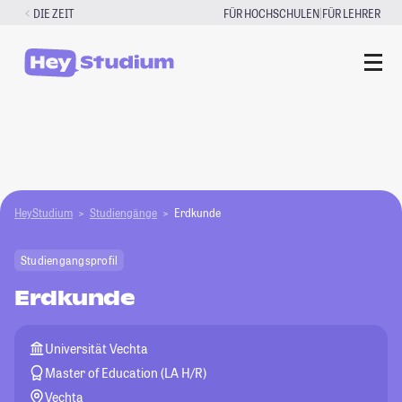
Zum
|
DIE ZEIT
FÜR HOCHSCHULEN
FÜR LEHRER
Inhalt
springen
HeyStudium
Studiengänge
Erdkunde
Studiengangsprofil
Erdkunde
Universität Vechta
Master of Education (LA H/R)
Vechta