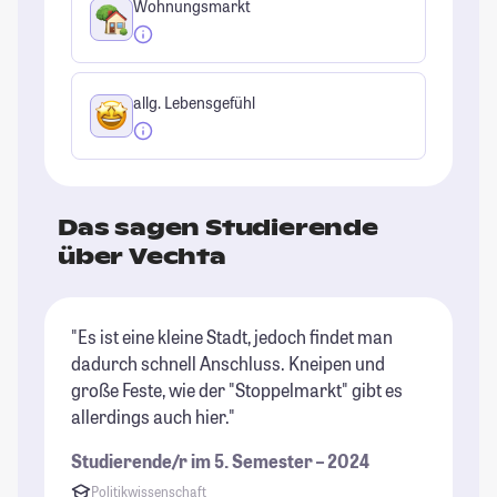
Wohnungsmarkt
allg. Lebensgefühl
Das sagen Studierende
über Vechta
"Es ist eine kleine Stadt, jedoch findet man
"E
dadurch schnell Anschluss. Kneipen und
fe
große Feste, wie der "Stoppelmarkt" gibt es
Un
allerdings auch hier."
is
so
Studierende/r im 5. Semester – 2024
St
Politikwissenschaft