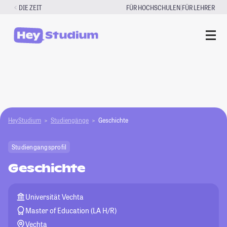
Zum
|
DIE ZEIT
FÜR HOCHSCHULEN
FÜR LEHRER
Inhalt
springen
HeyStudium
Studiengänge
Geschichte
Studiengangsprofil
Geschichte
Universität Vechta
Master of Education (LA H/R)
Vechta