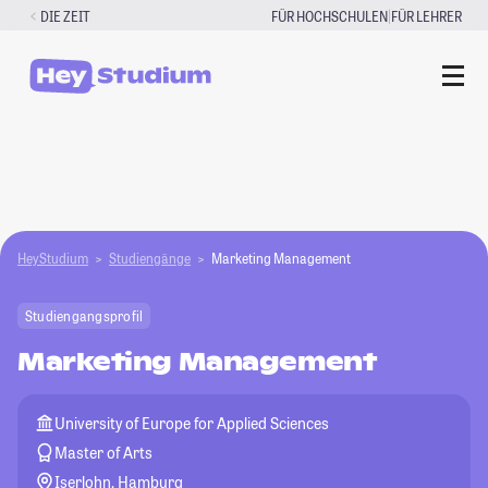
Zum
|
DIE ZEIT
FÜR HOCHSCHULEN
FÜR LEHRER
Inhalt
springen
HeyStudium
Studiengänge
Marketing Management
Studiengangsprofil
Marketing Management
University of Europe for Applied Sciences
Master of Arts
Iserlohn, Hamburg