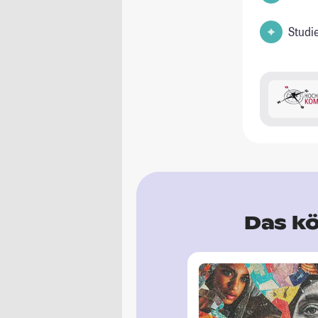
Studi
Das kö