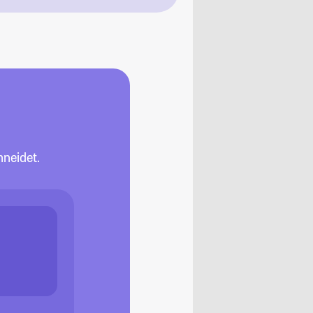
neidet.