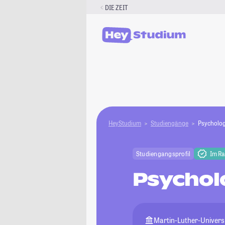
Zum
DIE ZEIT
Inhalt
springen
HeyStudium
Studiengänge
Psycholog
Studiengangsprofil
Im R
Psychol
Martin-Luther-Universi