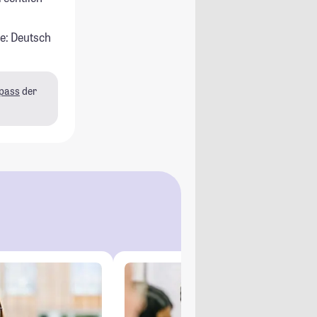
e: Deutsch
pass
der