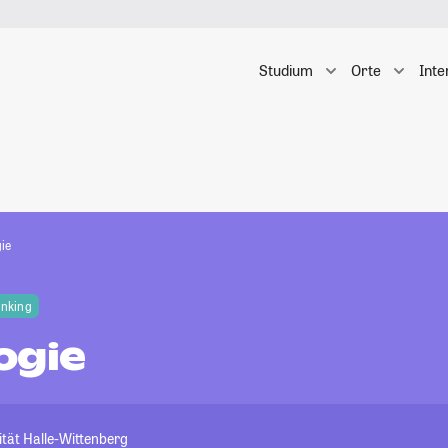
Studium
Orte
Inte
ie
anking
ogie
tät Halle-Wittenberg