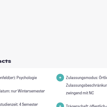
acts
Studienfeld(er): Psychologie
Zulassungsmodus: Örtli
Zulassungsbeschränkun
datum: nur Wintersemester
zwingend mit NC
studienzeit: 4 Semester
Trägerschaft: öffentlich-