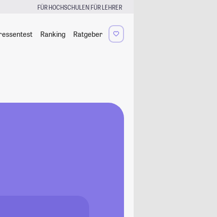
|
FÜR HOCHSCHULEN
FÜR LEHRER
ressentest
Ranking
Ratgeber