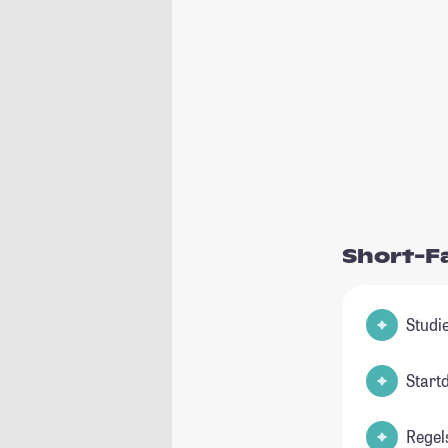
Short-F
Start
Regel