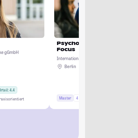
Psychology – Clinical Ps
Focus
ecke gGmbH
International Psychoanalytic University Ber
Berlin
rteil: 4.4
Master
4 Semester
Studi-Urteil: 4.1
raxisorientiert