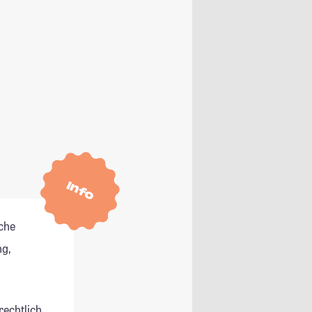
Info
che
g,
rechtlich