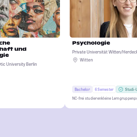
che
Psychologie
haft und
Private Universität Witten/Herd
gie
Witten
ic University Berlin
Bachelor
6 Semester
Studi-U
NC-frei studieren
kleine Lerngruppen
p