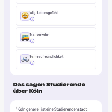
allg. Lebensgefühl
Nahverkehr
Fahrradfreundlichkeit
Das sagen Studierende
über Köln
"Köln generell ist eine Studierendenstadt
"I