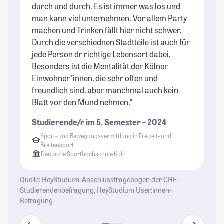
durch und durch. Es ist immer was los und
Ho
man kann viel unternehmen. Vor allem Party
ge
machen und Trinken fällt hier nicht schwer.
Be
Durch die verschiednen Stadtteile ist auch für
St
jede Person dr richtige Lebensort dabei.
Besonders ist die Mentalität der Kölner
Einwohner*innen, die sehr offen und
freundlich sind, aber manchmal auch kein
Blatt vor den Mund nehmen."
Studierende/r im 5. Semester – 2024
Sport- und Bewegungsvermittlung in Freizeit- und
Breitensport
Deutsche Sporthochschule Köln
Quelle: HeyStudium-Anschlussfragebogen der CHE-
Studierendenbefragung, HeyStudium User:innen-
Befragung