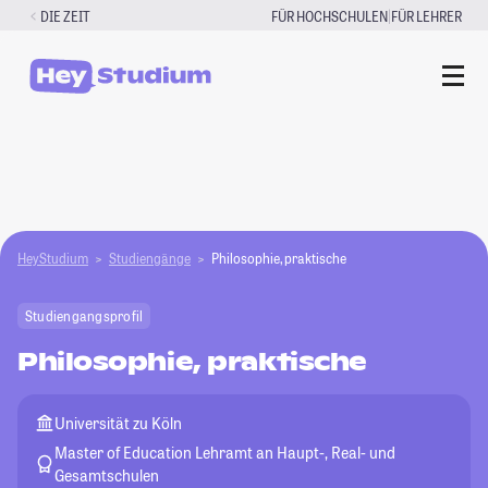
Zum
|
DIE ZEIT
FÜR HOCHSCHULEN
FÜR LEHRER
Inhalt
springen
HeyStudium
Studiengänge
Philosophie, praktische
Studiengangsprofil
Philosophie, praktische
Universität zu Köln
Master of Education Lehramt an Haupt-, Real- und
Gesamtschulen