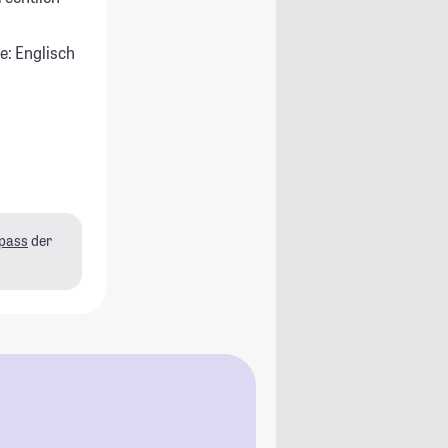
e: Englisch
pass
der