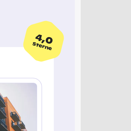
4,0
Sterne