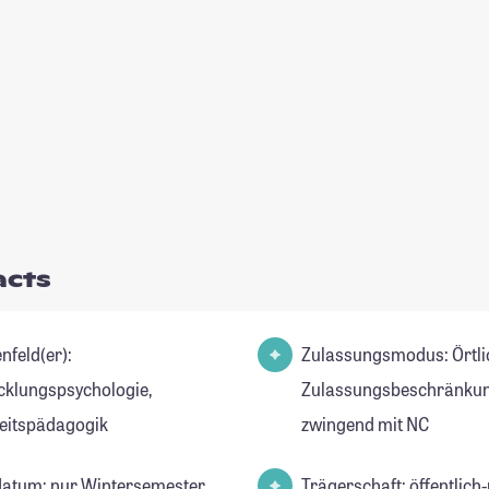
acts
nfeld(er):
Zulassungsmodus: Örtli
cklungspsychologie,
Zulassungsbeschränkun
eitspädagogik
zwingend mit NC
datum: nur Wintersemester
Trägerschaft: öffentlich-