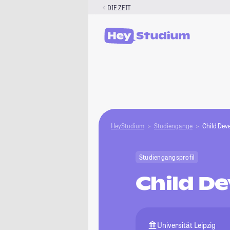
Zum
DIE ZEIT
Inhalt
springen
HeyStudium
Studiengänge
Child Dev
Studiengangsprofil
Child D
Universität Leipzig