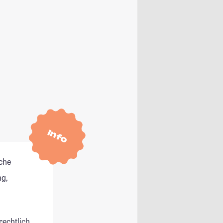
Info
che
g,
rechtlich