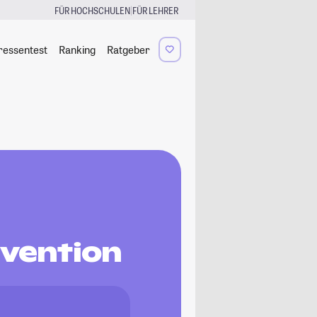
|
FÜR HOCHSCHULEN
FÜR LEHRER
ressentest
Ranking
Ratgeber
rvention