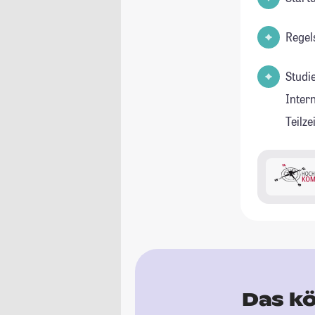
Regel
Studi
Inter
Teilz
Das kö