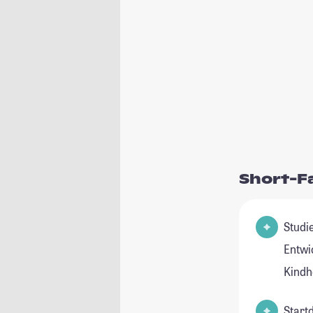
Short-F
Studie
Entwi
Kindh
Start