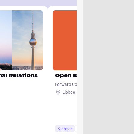
nal Relations
Open Bachelor's
Forward College
Lisboa
Ausland
Bachelor
6 Semester