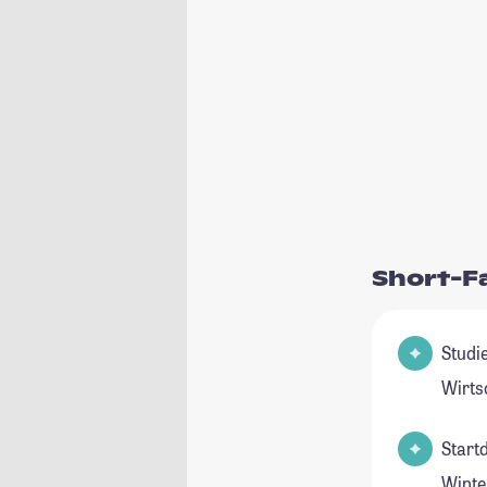
Short-F
Studie
Wirts
Start
Winte