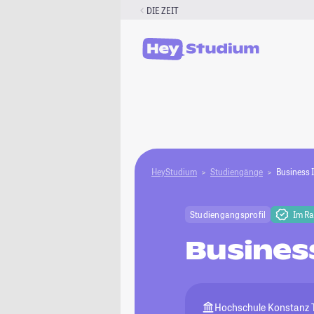
Zum
DIE ZEIT
Inhalt
springen
HeyStudium
Studiengänge
Business 
Studiengangsprofil
Im R
Busines
Hochschule Konstanz T