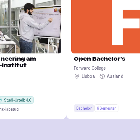
ineering am
Open Bachelor's
Institut
Forward College
Lisboa
Ausland
Studi-Urteil: 4.6
Bachelor
6 Semester
raxisbezug