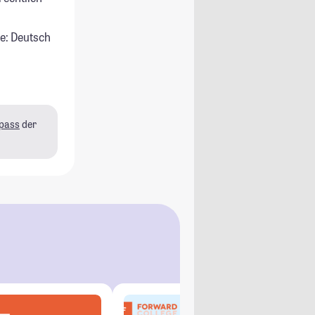
e: Deutsch
pass
der