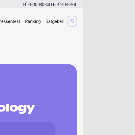
|
FÜR HOCHSCHULEN
FÜR LEHRER
ressentest
Ranking
Ratgeber
ology