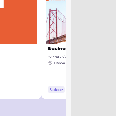
Business & Management
Forward College
Lisboa
Ausland
Bachelor
6 Semester