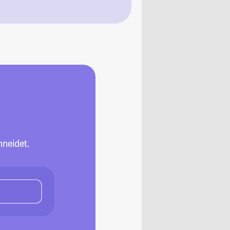
neidet.