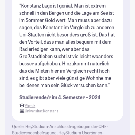
"Konstanz Lage ist genial. Man ist extrem
"I
schnell in den Bergen und die Lage am See ist
Wi
im Sommer Gold wert. Man muss aber dazu
St
sagen, das Konstanz im Vergleich zu anderen
Uni-Städten nicht besonders groß ist. Das hat
den Vorteil, dass man alles bequem mit dem
Rad erledigen kann, wer aber das
Großstadtleben sucht ist vielleicht woanders
besser aufgehoben. Hinzukommt natürlich
das die Mieten hier im Vergleich recht hoch
sind, es gibt aber viele günstige Wohnheime
bei denen man sein Glück versuchen kann."
Studierende/r im 4. Semester – 2024
Physik
Universität Konstanz
Quelle: HeyStudium-Anschlussfragebogen der CHE-
Studierendenbefragung, HeyStudium User:innen-