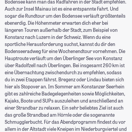
Bodensee kann man das Radfahren in der Stadt empfehlen.
Auch zur Insel Mainau ist es eine entspannte Fahrt. Und
sogar die Rundtour um den Bodensee verläuft größtenteils
ebenerdig. Die Höhenmeter erwarten dich eher bei
längeren Touren außerhalb der Stadt, zum Beispiel von
Konstanz nach Luzern in der Schweiz. Wenn du eine
sportliche Herausforderung suchst, kannst du dir den
Bodenseeradweg für eine Wochenendtour vornehmen. Die
Hauptroute verläuft um den Überlinger See von Konstanz
über Radolfzell nach Überlingen. Bei insgesamt 260 km ist
eine Übernachtung zwischendurch zu empfehlen, sodass
du in zwei Etappen fährst. Bregenz oder Lindau bieten sich
hier als Stopover an. Im Sommer am Konstanzer Seerhein
gibt es zahlreiche Badegelegenheiten sowie Möglichkeiten,
Kajaks, Boote und SUPs auszuleihen und anschließend an
einer Strandbar zu relaxen. Ein sehr beliebtes Ziel ist auch
das große Strandbad am Hörnle oder die sogenannte
Schmugglerbucht. Für das Abendprogramm findest du vor
allem in der Altstadt viele Kneipen im Niederburgviertel und