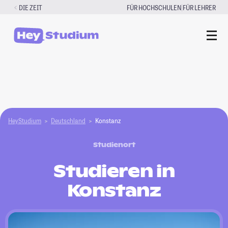
Zum
|
DIE ZEIT
FÜR HOCHSCHULEN
FÜR LEHRER
Inhalt
springen
HeyStudium
Deutschland
Konstanz
Studienort
Studieren in
Konstanz