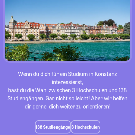
Wenn du dich für ein Studium in Konstanz
interessierst,
hast du die Wahl zwischen 3 Hochschulen und 138
Studiengängen. Gar nicht so leicht! Aber wir helfen
dir gerne, dich weiter zu orientieren!
138 Studiengänge
3 Hochschulen