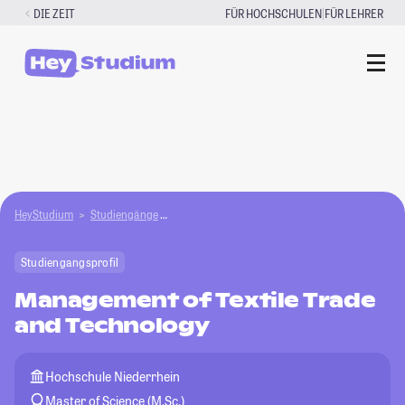
Zum
|
DIE ZEIT
FÜR HOCHSCHULEN
FÜR LEHRER
Inhalt
springen
HeyStudium
Studiengänge
Management of Textile Trade and Technology
Studiengangsprofil
Management of Textile Trade
and Technology
Hochschule Niederrhein
Master of Science (M.Sc.)