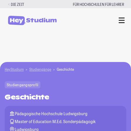
Zum
|
DIE ZEIT
FÜR HOCHSCHULEN
FÜR LEHRER
Inhalt
springen
HeyStudium
Studiengänge
Geschichte
Studiengangsprofil
Geschichte
Pädagogische Hochschule Ludwigsburg
Master of Education M.Ed. Sonderpädagogik
Ludwigsburg