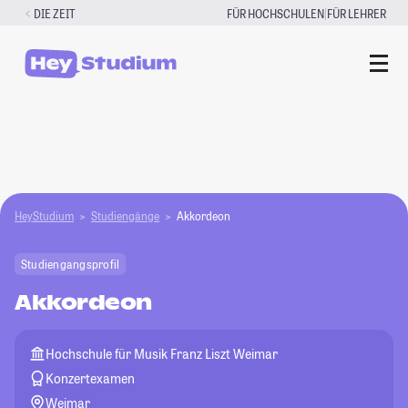
Zum
|
DIE ZEIT
FÜR HOCHSCHULEN
FÜR LEHRER
Inhalt
springen
HeyStudium
Studiengänge
Akkordeon
Studiengangsprofil
Akkordeon
Hochschule für Musik Franz Liszt Weimar
Konzertexamen
Weimar