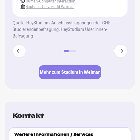
Human-Computer Interaction
ke
Bauhaus-Universität Weimar
Au
la
Quelle: HeyStudium-Anschlussfragebogen der CHE-
is
Studierendenbefragung, HeyStudium User:innen-
gr
Befragung
(M
er
St
be
ge
Mehr zum Studium in Weimar
de
kl
St
Kontakt
Weitere Informationen / Services