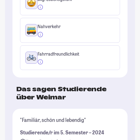
Nahverkehr
Fahrradfreundlichkeit
Das sagen Studierende
über Weimar
"Familiär, schön und lebendig"
"W
Ho
Studierende/r im 5. Semester – 2024
Na