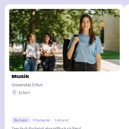
Musik
Universität Erfurt
Erfurt
Bachelor
6 Semester
Lehramt
Zwei-Fach-Bachelor
Lehramt
Musik als Beruf