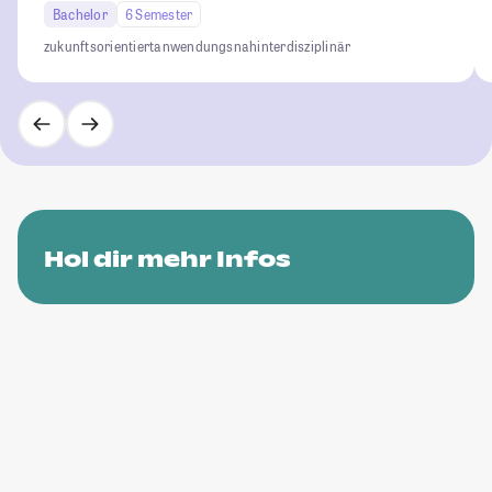
Bachelor
6 Semester
zukunftsorientiert
anwendungsnah
interdisziplinär
Hol dir mehr Infos