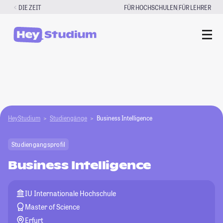
Zum
|
DIE ZEIT
FÜR HOCHSCHULEN
FÜR LEHRER
Inhalt
springen
HeyStudium
Studiengänge
Business Intelligence
Studiengangsprofil
Business Intelligence
IU Internationale Hochschule
Master of Science
Erfurt