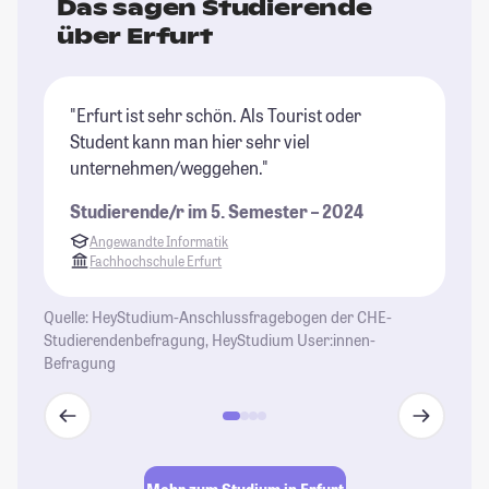
Das sagen Studierende
über Erfurt
"Erfurt ist sehr schön. Als Tourist oder
"E
Student kann man hier sehr viel
gu
unternehmen/weggehen."
in
Mü
Studierende/r im 5. Semester – 2024
St
Angewandte Informatik
Fachhochschule Erfurt
Quelle: HeyStudium-Anschlussfragebogen der CHE-
Studierendenbefragung, HeyStudium User:innen-
Befragung