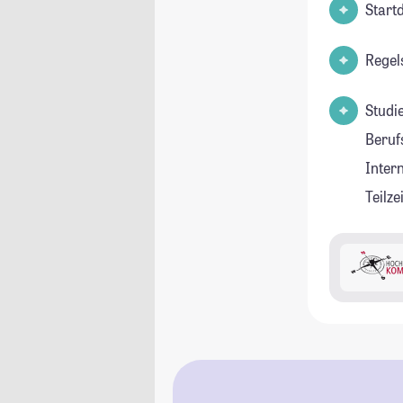
Start
Regel
Studi
Beruf
Inter
Teilz