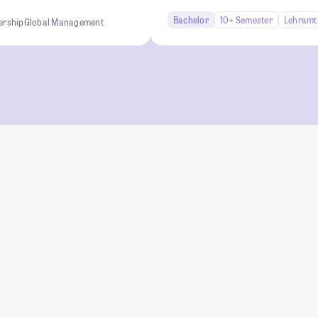
Bachelor
10+ Semester
Lehramt
ership
Global Management