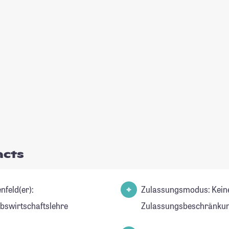
acts
nfeld(er):
Zulassungsmodus: Kein
ebswirtschaftslehre
Zulassungsbeschränkun