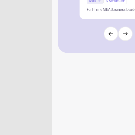
Master
3 Semester
Full‑Time MBA
Business Lead