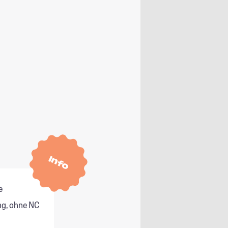
Info
e
g, ohne NC