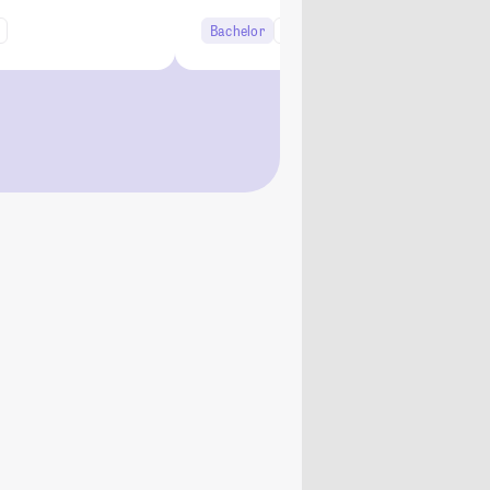
Bachelor
10+ Semester
Lehramt