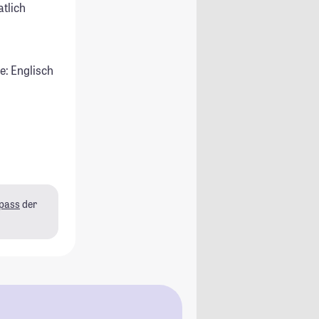
atlich
e: Englisch
pass
der