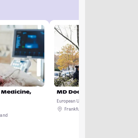
 Medicine,
MD Doctor of Medicine
European University Cyprus
Frankfurt am Main
Ausland
land