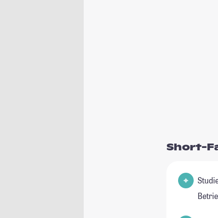
Short-F
Studie
Betri