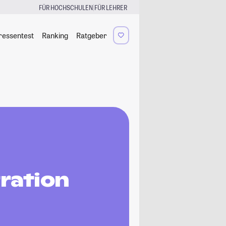
|
FÜR HOCHSCHULEN
FÜR LEHRER
ressentest
Ranking
Ratgeber
ration