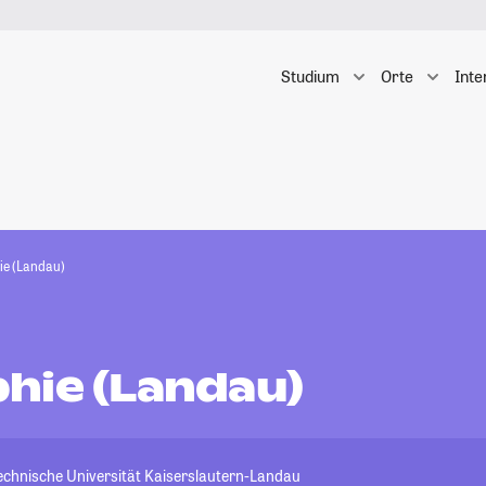
Studium
Orte
Inte
e (Landau)
hie (Landau)
Technische Universität Kaiserslautern-Landau