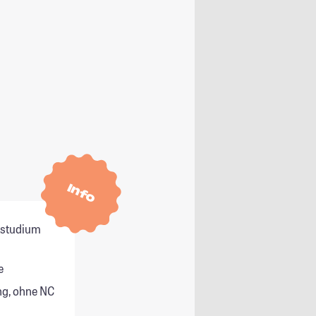
Info
itstudium
e
g, ohne NC