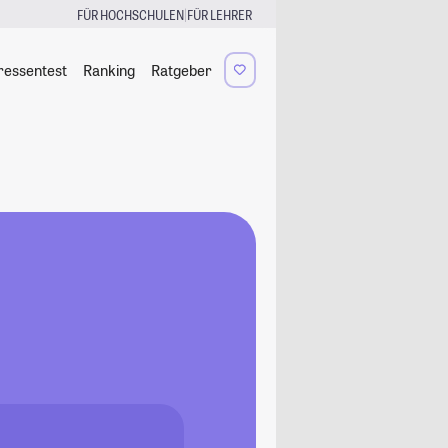
|
FÜR HOCHSCHULEN
FÜR LEHRER
ressentest
Ranking
Ratgeber