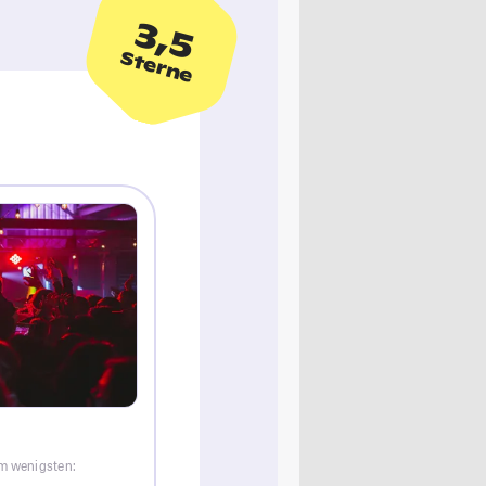
3,5
Sterne
am wenigsten: