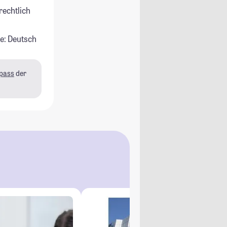
rechtlich
e: Deutsch
pass
der