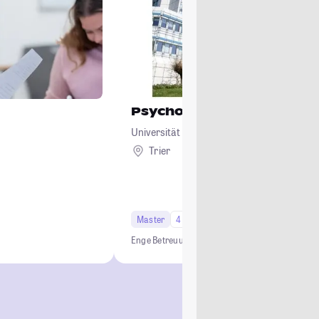
Psychologie
Universität Trier
Trier
Master
4 Semester
Studi-Urteil: 4.1
Enge Betreuung
Berufsbezogen
Forschung