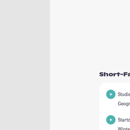
Short-F
Studienfe
Geogr
Start
Winte