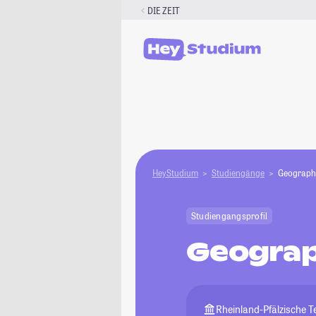
Zum
DIE ZEIT
Inhalt
springen
HeyStudium
Studiengänge
Geographi
Studiengangsprofil
Geograp
Rheinland-Pfälzische 