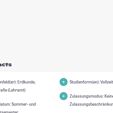
acts
ld(er): Erdkunde,
Studienform(en): Vollze
afie (Lehramt)
Zulassungsmodus: Kein
datum: Sommer- und
Zulassungsbeschränkun
rsemester