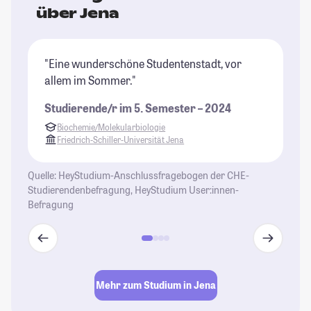
über Jena
"Eine wunderschöne Studentenstadt, vor
"I
allem im Sommer."
ke
An
Studierende/r im 5. Semester – 2024
ve
Biochemie/Molekularbiologie
He
Friedrich-Schiller-Universität Jena
ma
un
Quelle: HeyStudium-Anschlussfragebogen der CHE-
ge
Studierendenbefragung, HeyStudium User:innen-
is
Befragung
St
Mehr zum Studium in Jena