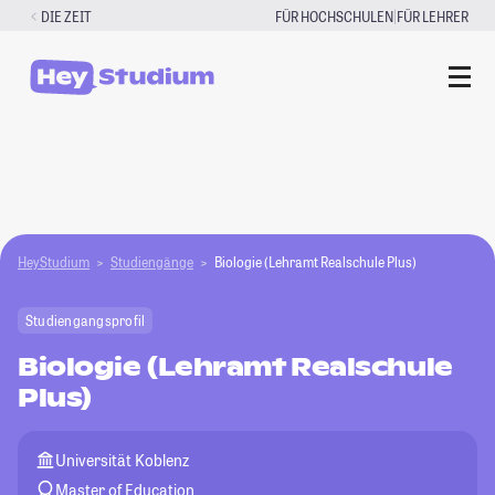
Zum
|
DIE ZEIT
FÜR HOCHSCHULEN
FÜR LEHRER
Inhalt
springen
HeyStudium
Studiengänge
Biologie (Lehramt Realschule Plus)
Studiengangsprofil
Biologie (Lehramt Realschule
Plus)
Universität Koblenz
Master of Education