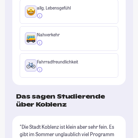
allg. Lebensgefühl
Nahverkehr
Fahrradfreundlichkeit
Das sagen Studierende
über Koblenz
"Die Stadt Koblenz ist klein aber sehr fein. Es
"D
gibt im Sommer unglaublich viel Programm
St