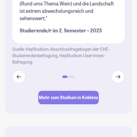
(Rund ums Thema Wein) und die Landschaft
ge
ist extrem abwechslungsreich und
en
sehenswert."
ma
Studierende/r im 2. Semester – 2023
St
Quelle: HeyStudium-Anschlussfragebogen der CHE-
Studierendenbefragung, HeyStudium User:innen-
Befragung
Mehr zum Studium in Koblenz