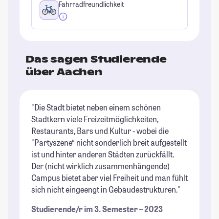
Fahrradfreundlichkeit
Das sagen Studierende
über Aachen
"Die Stadt bietet neben einem schönen
"A
Stadtkern viele Freizeitmöglichkeiten,
Ca
Restaurants, Bars und Kultur - wobei die
pe
"Partyszene“ nicht sonderlich breit aufgestellt
st
ist und hinter anderen Städten zurückfällt.
Fo
Der (nicht wirklich zusammenhängende)
we
Campus bietet aber viel Freiheit und man fühlt
Ab
sich nicht eingeengt in Gebäudestrukturen."
Th
Studierende/r im 3. Semester – 2023
St