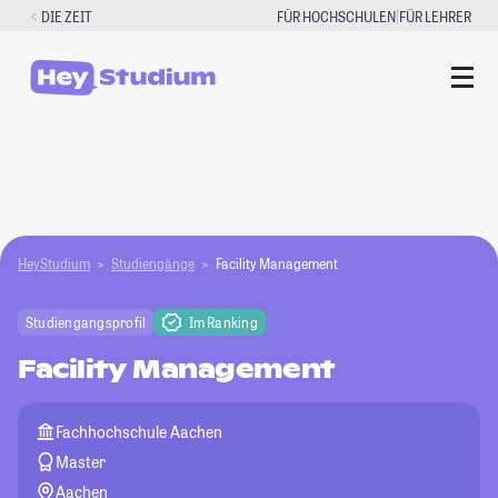
Zum
|
DIE ZEIT
FÜR HOCHSCHULEN
FÜR LEHRER
Inhalt
springen
HeyStudium
Studiengänge
Facility Management
Studiengangsprofil
Im Ranking
Facility Management
Fachhochschule Aachen
Master
Aachen