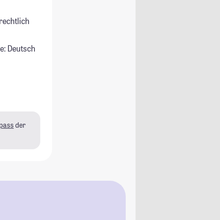
rechtlich
e: Deutsch
pass
der