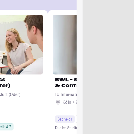
ss
BWL - Spezialisierung Ac
ter)
& Controlling
furt (Oder)
IU Internationale Hochschule
Köln + 22
Bachelor
7 Semester
eil: 4.7
Duales Studium
0 € Studiengebühren
Kein NC