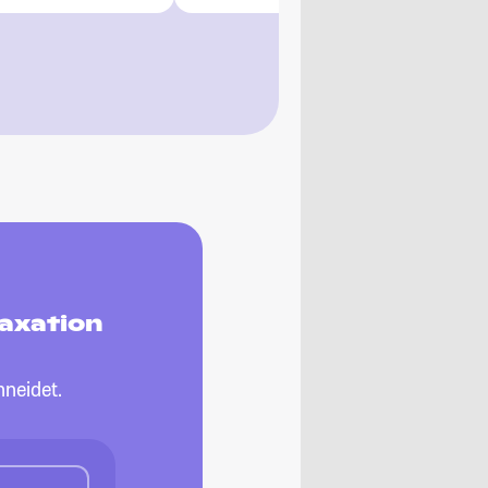
Taxation
neidet.