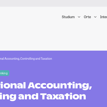
Studium
Orte
Inte
onal Accounting, Controlling and Taxation
anking
ional Accounting,
ing and Taxation