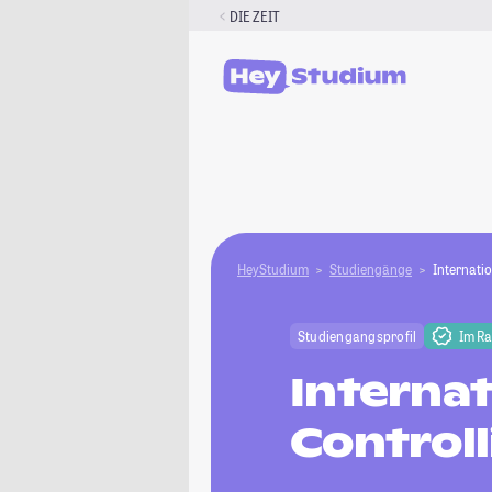
Zum
DIE ZEIT
Inhalt
springen
HeyStudium
Studiengänge
Internati
Studiengangsprofil
Im R
Internat
Controll