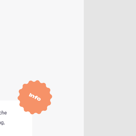
Info
che
g,