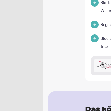
Start
Winte
Regel
Studi
Inter
Das kö