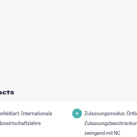
acts
(er): Internationale
Zulassungsmodus: Örtli
ebswirtschaftslehre
Zulassungsbeschränkun
zwingend mit NC