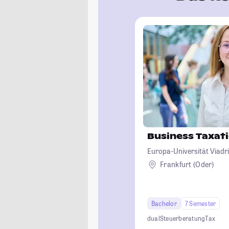
Business Taxat
Europa-Universität Viadri
Frankfurt (Oder)
Bachelor
7 Semester
dual
Steuerberatung
Tax