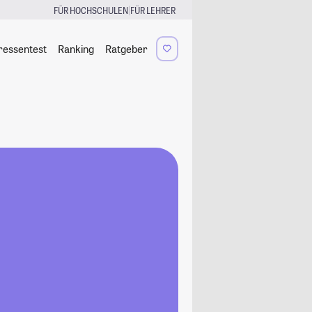
|
FÜR HOCHSCHULEN
FÜR LEHRER
ressentest
Ranking
Ratgeber