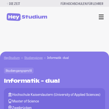
Zum
|
DIE ZEIT
FÜR HOCHSCHULEN
FÜR LEHRER
Inhalt
springen
HeyStudium
Studiengänge
Informatik - dual
Studiengangsprofil
Informatik - dual
Hochschule Kaiserslautern (University of Applied Sciences)
Master of Science
Zweibrücken