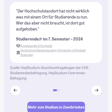
"Der Hochschulstandort hat nicht wirklich
"K
was mit einem Ort für Studierende zu tun.
sc
Wer das aber nicht braucht, ist dort gut
ei
aufgehoben."
St
Studierende/r im 7. Semester – 2024
Angewandte Informatik
Hochschule Kaiserslautern (University of Applied
Sciences)
Quelle: HeyStudium-Anschlussfragebogen der CHE-
Studierendenbefragung, HeyStudium User:innen-
Befragung
Mehr zum Studium in Zweibrücken