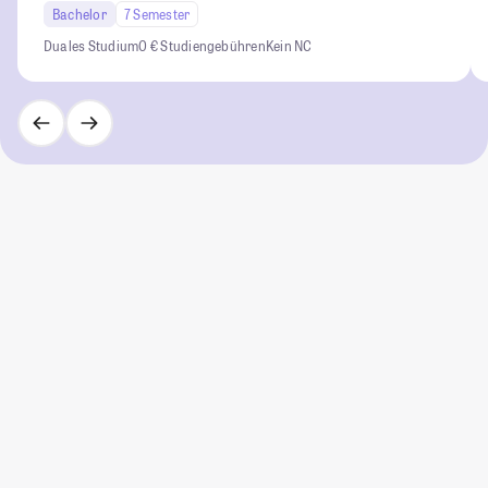
Bachelor
7 Semester
Duales Studium
0 € Studiengebühren
Kein NC