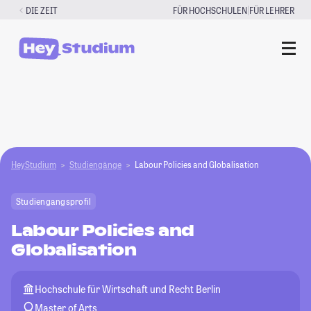
Zum
|
DIE ZEIT
FÜR HOCHSCHULEN
FÜR LEHRER
Inhalt
springen
HeyStudium
Studiengänge
Labour Policies and Globalisation
Studiengangsprofil
Labour Policies and
Globalisation
Hochschule für Wirtschaft und Recht Berlin
Master of Arts