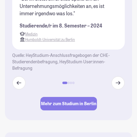
Unternehmungsmöglichkeiten an, es ist
ri
immer irgendwo was los."
Un
di
Studierende/r im 8. Semester – 2024
wi
Medizin
be
Humboldt-Universität zu Berlin
ga
al
Quelle: HeyStudium-Anschlussfragebogen der CHE-
Un
Studierendenbefragung, HeyStudium User:innen-
St
Befragung
se
En
Gl
Le
Mehr zum Studium in Berlin
St