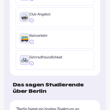
Club-Angebot
Nahverkehr
Fahrradfreundlichkeit
Das sagen Studierende
über Berlin
"Berlin bietet ein breites Spektrum an
"B