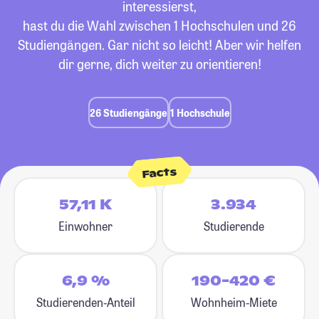
interessierst,
hast du die Wahl zwischen 1 Hochschulen und 26
Studiengängen. Gar nicht so leicht! Aber wir helfen
dir gerne, dich weiter zu orientieren!
26 Studiengänge
1 Hochschule
Facts
57,11 K
3.934
Einwohner
Studierende
6,9 %
190-420 €
Studierenden-Anteil
Wohnheim-Miete