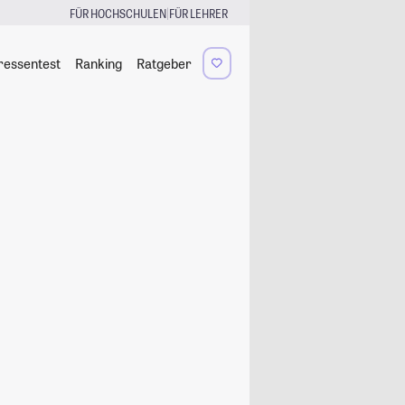
|
FÜR HOCHSCHULEN
FÜR LEHRER
ressentest
Ranking
Ratgeber