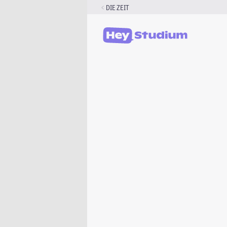
Zum
DIE ZEIT
Inhalt
springen