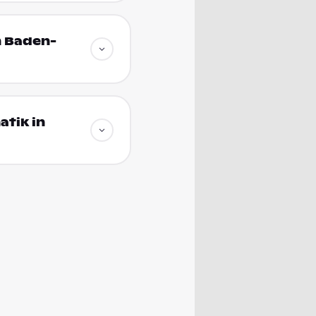
n Baden-
atik in