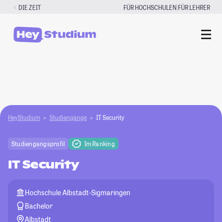
Zum
|
DIE ZEIT
FÜR HOCHSCHULEN
FÜR LEHRER
Inhalt
springen
HeyStudium
Studiengänge
IT Security
Studiengangsprofil
Im Ranking
IT Security
Hochschule Albstadt-Sigmaringen
Bachelor
Albstadt