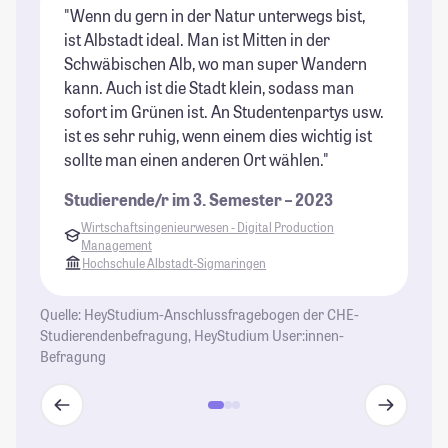
"Wenn du gern in der Natur unterwegs bist,
"L
ist Albstadt ideal. Man ist Mitten in der
St
Schwäbischen Alb, wo man super Wandern
et
kann. Auch ist die Stadt klein, sodass man
St
sofort im Grünen ist. An Studentenpartys usw.
ist es sehr ruhig, wenn einem dies wichtig ist
sollte man einen anderen Ort wählen."
Studierende/r im 3. Semester – 2023
Wirtschaftsingenieurwesen - Digital Production
Management
Hochschule Albstadt-Sigmaringen
Quelle: HeyStudium-Anschlussfragebogen der CHE-
Studierendenbefragung, HeyStudium User:innen-
Befragung