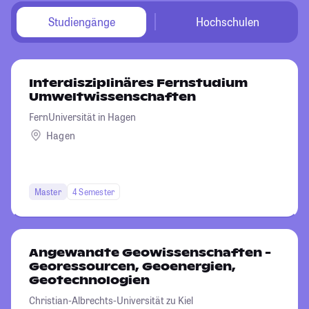
Studiengänge
Hochschulen
Interdisziplinäres Fernstudium
Umweltwissenschaften
FernUniversität in Hagen
Hagen
Master
4 Semester
Angewandte Geowissenschaften -
Georessourcen, Geoenergien,
Geotechnologien
Christian-Albrechts-Universität zu Kiel