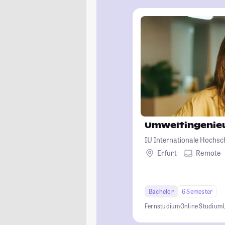
Umweltingenie
IU Internationale Hochsc
Erfurt
Remote
Bachelor
6 Semester
Fernstudium
Online Studium