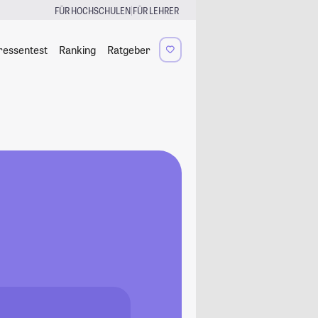
|
FÜR HOCHSCHULEN
FÜR LEHRER
ressentest
Ranking
Ratgeber