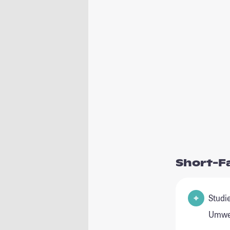
Short-F
Studienfeld(
Umwel