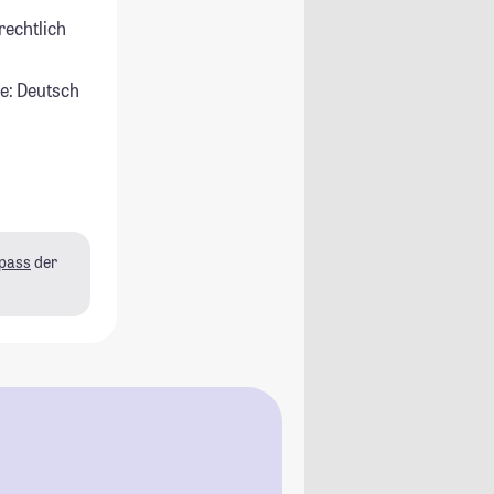
rechtlich
e: Deutsch
pass
der