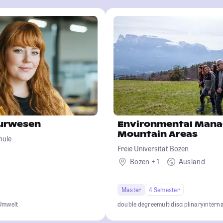
urwesen
Environmental Mana
Mountain Areas
hule
Freie Universität Bozen
Bozen + 1
Ausland
Master
4 Semester
Umwelt
double degree
multidisciplinary
intern