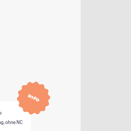
Info
e
g, ohne NC