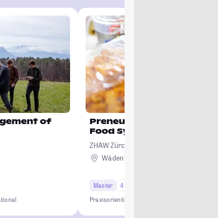
gement of
Preneurship for Regenera
Food Systems
ZHAW Zürcher Hochschule für Angewand
Wissenschaften
Wädenswil + 2
Ausland
Master
4 Semester
ational
Praxisorientiert
Innovativ
Regenerativ