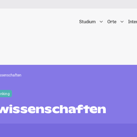
Studium
Orte
Inte
ssenschaften
anking
wissenschaften