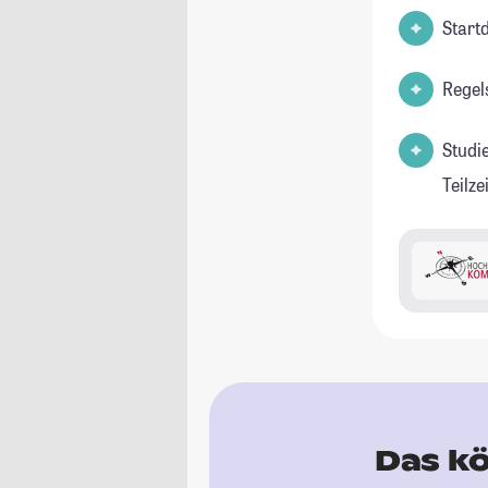
Start
Regel
Studi
Teilz
Das kö