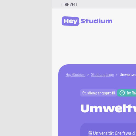
Zum
DIE ZEIT
Inhalt
springen
HeyStudium
Studiengänge
Umweltwi
Studiengangsprofil
Im R
Umwelt
Universität Greifswald