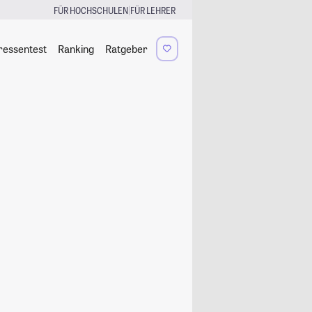
|
FÜR HOCHSCHULEN
FÜR LEHRER
ressentest
Ranking
Ratgeber