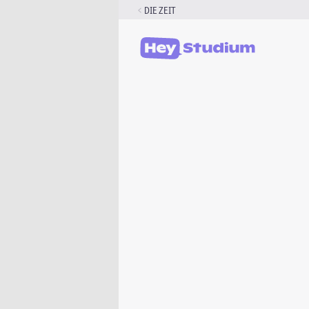
Zum
DIE ZEIT
Inhalt
springen