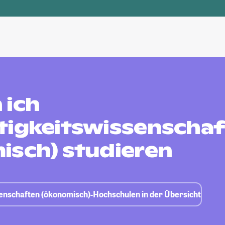
 ich
tigkeitswissenscha
isch) studieren
senschaften (ökonomisch)-Hochschulen in der Übersicht