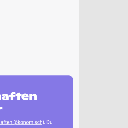
haften
r
haften (ökonomisch)
. Du