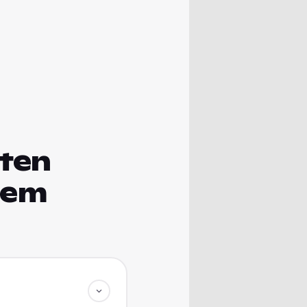
ften
dem