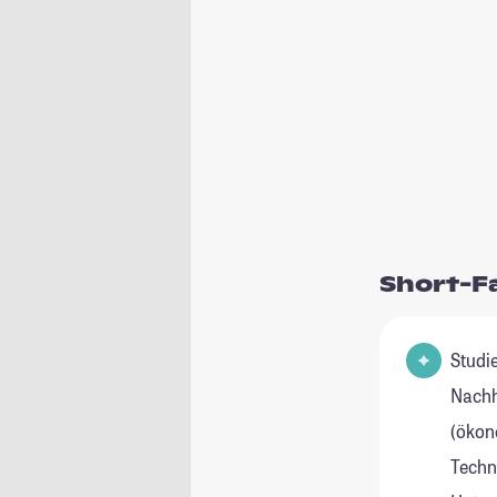
Short-F
Studienfe
Nachh
(ökon
Techn