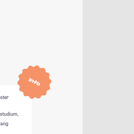
Info
ester
tstudium,
gang