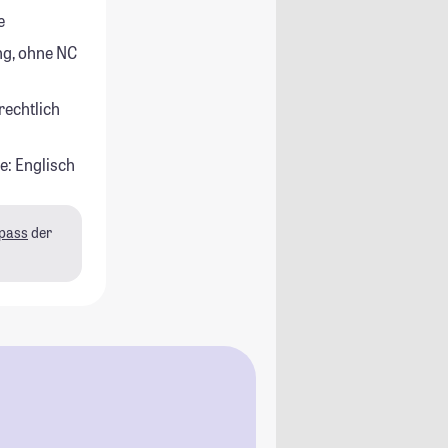
e
g, ohne NC
rechtlich
e: Englisch
pass
der