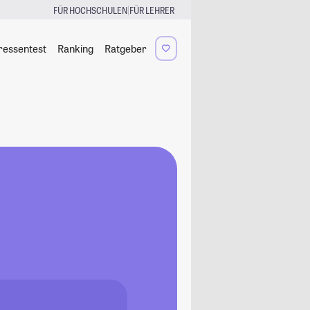
|
FÜR HOCHSCHULEN
FÜR LEHRER
ressentest
Ranking
Ratgeber