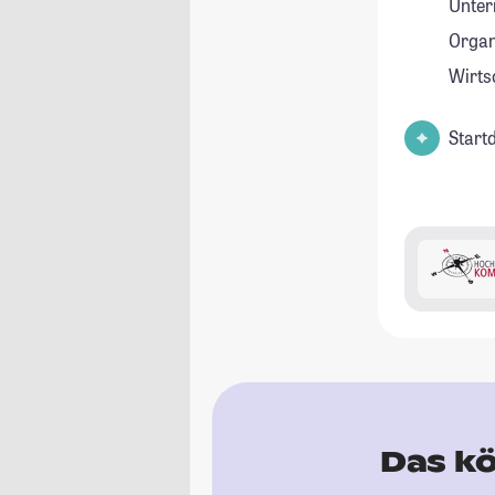
Unte
Organ
Wirts
Start
Das kö