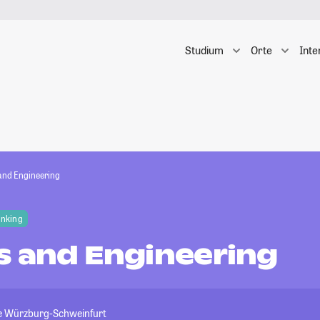
Studium
Orte
Inte
and Engineering
anking
s and Engineering
e Würzburg-Schweinfurt