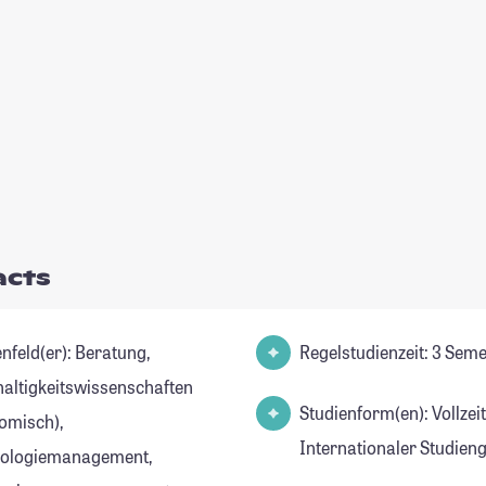
acts
ld(er): Beratung,
Regelstudienzeit: 3 Sem
altigkeitswissenschaften
Studienform(en): Vollzei
omisch),
Internationaler Studien
ologiemanagement,