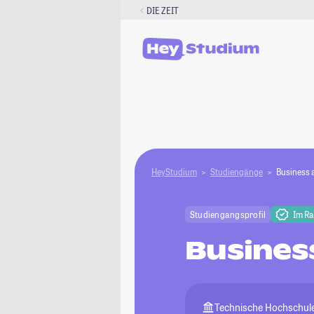
Zum
DIE ZEIT
Inhalt
springen
HeyStudium
Studiengänge
Business 
Studiengangsprofil
Im R
Busines
Technische Hochschul