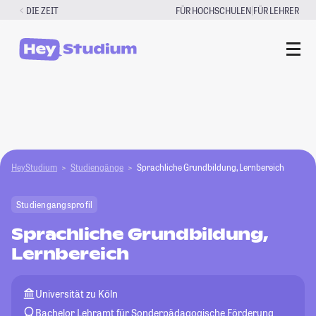
Zum
|
DIE ZEIT
FÜR HOCHSCHULEN
FÜR LEHRER
Inhalt
springen
HeyStudium
Studiengänge
Sprachliche Grundbildung, Lernbereich
Studiengangsprofil
Sprachliche Grundbildung,
Lernbereich
Universität zu Köln
Bachelor Lehramt für Sonderpädagogische Förderung