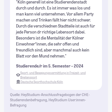
"Köln generell ist eine Studierendenstadt
"K
durch und durch. Es ist immer was los und
se
man kann viel unternehmen. Vor allem Party
Mö
machen und Trinken fällt hier nicht schwer.
ab
Durch die verschiednen Stadtteile ist auch für
fü
jede Person dr richtige Lebensort dabei.
Kö
Besonders ist die Mentalität der Kölner
Gr
Einwohner*innen, die sehr offen und
Ch
freundlich sind, aber manchmal auch kein
St
Blatt vor den Mund nehmen."
Studierende/r im 5. Semester – 2024
Sport- und Bewegungsvermittlung in Freizeit- und
Breitensport
Deutsche Sporthochschule Köln
Quelle: HeyStudium-Anschlussfragebogen der CHE-
Studierendenbefragung, HeyStudium User:innen-
Befragung