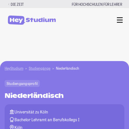
Zum
|
DIE ZEIT
FÜR HOCHSCHULEN
FÜR LEHRER
Inhalt
springen
HeyStudium
Studiengänge
Niederländisch
Studiengangsprofil
Niederländisch
Universität zu Köln
Bachelor Lehramt an Berufskollegs I
Köln