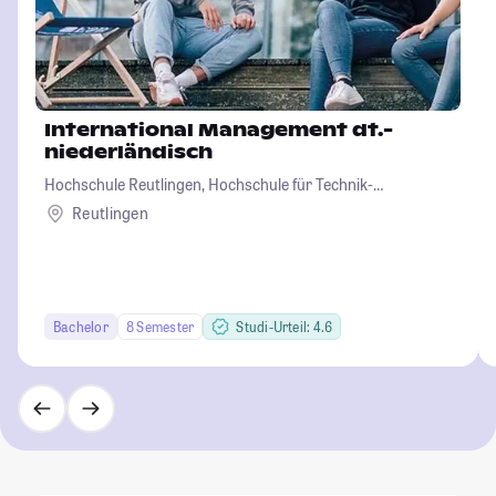
International Management dt.-
niederländisch
Hochschule Reutlingen, Hochschule für Technik-
Wirtschaft-Informatik-Design
Reutlingen
Bachelor
8 Semester
Studi-Urteil: 4.6