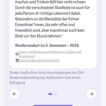
machen und Trinken fällt hier nicht schwer.
Be
Durch die verschiednen Stadtteile ist auch für
St
jede Person dr richtige Lebensort dabei.
Besonders ist die Mentalität der Kölner
Einwohner*innen, die sehr offen und
freundlich sind, aber manchmal auch kein
Blatt vor den Mund nehmen."
Studierende/r im 5. Semester – 2024
Sport- und Bewegungsvermittlung in Freizeit- und
Breitensport
Deutsche Sporthochschule Köln
Quelle: HeyStudium-Anschlussfragebogen der CHE-
Studierendenbefragung, HeyStudium User:innen-
Befragung