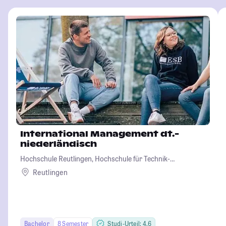
International Management dt.-
niederländisch
Hochschule Reutlingen, Hochschule für Technik-
Wirtschaft-Informatik-Design
Reutlingen
Bachelor
8 Semester
Studi-Urteil: 4.6