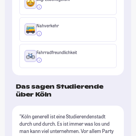
Nahverkehr
Fahrradfreundlichkeit
Das sagen Studierende
über Köln
"Köln generell ist eine Studierendenstadt
"I
durch und durch. Es ist immer was los und
Ho
man kann viel unternehmen. Vor allem Party
ge