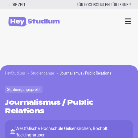
Zum
|
DIE ZEIT
FÜR HOCHSCHULEN
FÜR LEHRER
Inhalt
springen
HeyStudium
Studiengänge
Journalismus / Public Relations
Studiengangsprofil
Journalismus / Public
Relations
Westfälische Hochschule Gelsenkirchen, Bocholt,
Recklinghausen