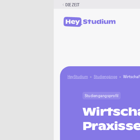
Zum
DIE ZEIT
Inhalt
springen
HeyStudium
Studiengänge
Wirtschaf
Studiengangsprofil
Wirtsch
Praxiss