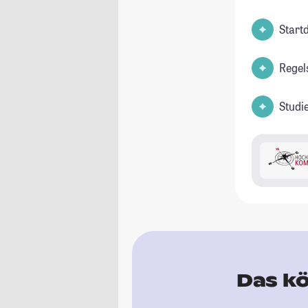
Start
Regel
Studi
Das kö