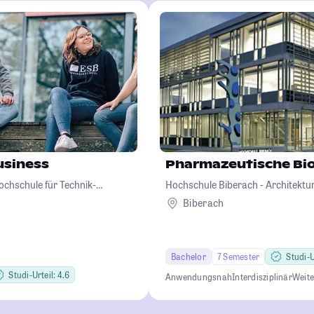
usiness
Pharmazeutische Bi
ochschule für Technik-
Hochschule Biberach - Architekt
sign
Betriebswirtschaft und Biotechno
Biberach
Bachelor
7 Semester
Studi-U
Studi-Urteil: 4.6
Anwendungsnah
Interdisziplinär
Weit