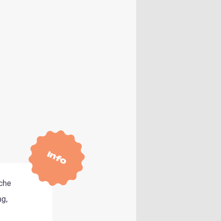
Info
che
g,