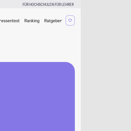
|
FÜR HOCHSCHULEN
FÜR LEHRER
ressentest
Ranking
Ratgeber