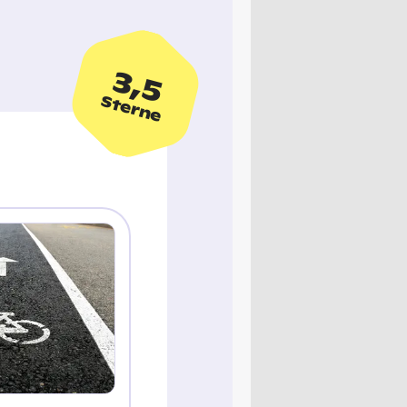
3,5
Sterne