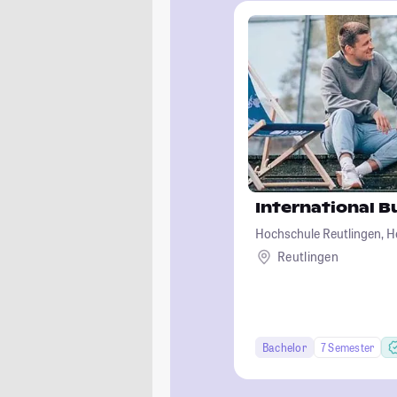
International B
Hochschule Reutlingen, H
Wirtschaft-Informatik-De
Reutlingen
Bachelor
7 Semester