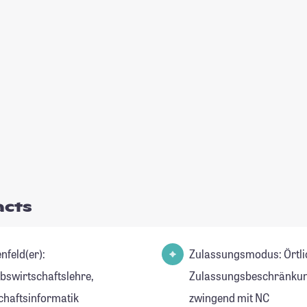
acts
nfeld(er):
Zulassungsmodus: Örtli
ebswirtschaftslehre,
Zulassungsbeschränkun
chaftsinformatik
zwingend mit NC