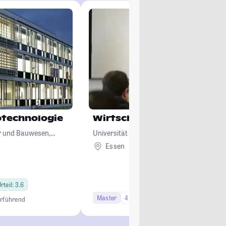
otechnologie
Wirtschaftsinformatik
ur und Bauwesen,
Universität Duisburg-Essen
logie
Essen
rteil: 3.6
Master
4 Semester
erführend