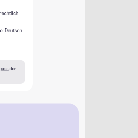
rechtlich
e: Deutsch
pass
der