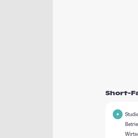
Short-F
Studie
Betri
Wirts