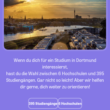
Wenn du dich für ein Studium in Dortmund
interessierst,
hast du die Wahl zwischen 6 Hochschulen und 395
Studiengängen. Gar nicht so leicht! Aber wir helfen
dir gerne, dich weiter zu orientieren!
395 Studiengänge
6 Hochschulen