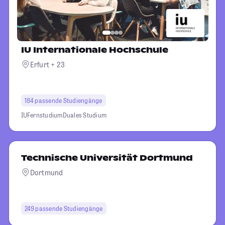
IU Internationale Hochschule
Erfurt + 23
184 passende Studiengänge
IU
Fernstudium
Duales Studium
Technische Universität Dortmund
Dortmund
249 passende Studiengänge