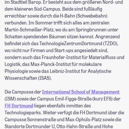
im Stadtteil Barop. Er besteht aus dem größeren Nord- und
dem kleineren Süd-Campus. Beide sind fußläufig
erreichbar sowie durch die H-Bahn (Schwebebahn)
verbunden. Im Sommer trifft sich alles am zentralen
Martin-Schmeißer-Platz, wo du am Springbrunnen unter
Schatten spendenden Bäumen sitzen kannst. Angrenzend
befindet sich das TechnologieZentrumDortmund (TZDO),
wo nicht nur Firmen und Start-ups angesiedelt sind,
sondern auch das Fraunhofer-Institut für Materialfluss und
Logistik, das Max-Planck-Institut für molekulare
Physiologie sowie das Leibniz-Institut für Analytische
Wissenschaften (ISAS).
Die Campusse der
International School of Management
(ISM) sowie der Campus Emil-Figge-Straße (kurz EFS) der
FH Dortmund
liegen ebenfalls inmitten des
Technologieparks. Weiter verfügt die FH Dortmund über die
Campusse Sonnenstraße und Max-Ophüls-Platz sowie die
Standorte Dortmunder U, Otto-Hahn-Straße und Hohe