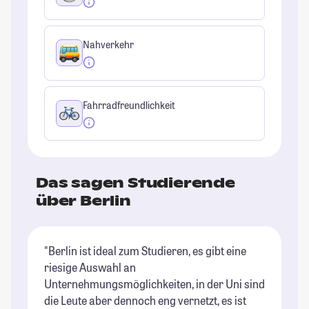
Nahverkehr
Fahrradfreundlichkeit
Das sagen Studierende
über Berlin
"Berlin ist ideal zum Studieren, es gibt eine
"B
riesige Auswahl an
of
Unternehmungsmöglichkeiten, in der Uni sind
St
die Leute aber dennoch eng vernetzt, es ist