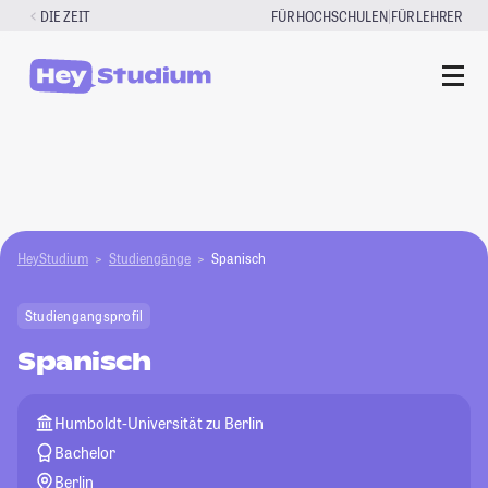
Zum
|
DIE ZEIT
FÜR HOCHSCHULEN
FÜR LEHRER
Inhalt
springen
HeyStudium
Studiengänge
Spanisch
Studiengangsprofil
Spanisch
Humboldt-Universität zu Berlin
Bachelor
Berlin