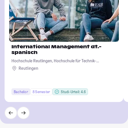
International Management dt.-
spanisch
Hochschule Reutlingen, Hochschule für Technik-
Wirtschaft-Informatik-Design
Reutlingen
Bachelor
8 Semester
Studi-Urteil: 4.6