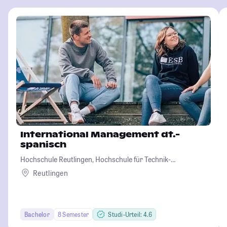
International Management dt.-
spanisch
Hochschule Reutlingen, Hochschule für Technik-
Wirtschaft-Informatik-Design
Reutlingen
Bachelor
8 Semester
Studi-Urteil: 4.6