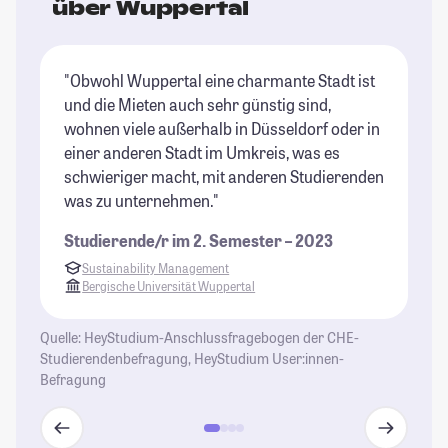
über Wuppertal
"Obwohl Wuppertal eine charmante Stadt ist
"W
und die Mieten auch sehr günstig sind,
we
wohnen viele außerhalb in Düsseldorf oder in
er
einer anderen Stadt im Umkreis, was es
ei
schwieriger macht, mit anderen Studierenden
St
was zu unternehmen."
Studierende/r im 2. Semester – 2023
Sustainability Management
Bergische Universität Wuppertal
Quelle: HeyStudium-Anschlussfragebogen der CHE-
Studierendenbefragung, HeyStudium User:innen-
Befragung