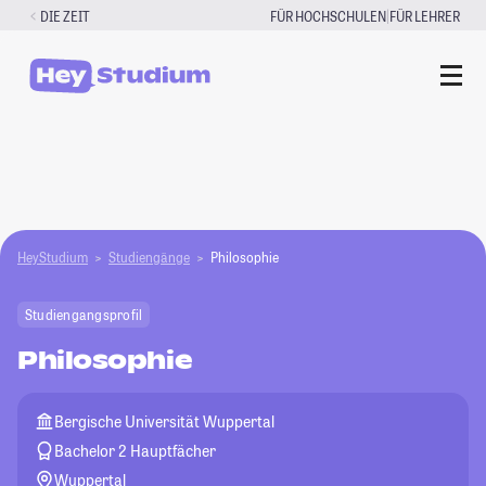
Zum
|
DIE ZEIT
FÜR HOCHSCHULEN
FÜR LEHRER
Inhalt
springen
HeyStudium
Studiengänge
Philosophie
Studiengangsprofil
Philosophie
Bergische Universität Wuppertal
Bachelor 2 Hauptfächer
Wuppertal