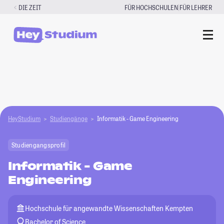
Zum
|
DIE ZEIT
FÜR HOCHSCHULEN
FÜR LEHRER
Inhalt
springen
HeyStudium
Studiengänge
Informatik - Game Engineering
Studiengangsprofil
Informatik - Game
Engineering
Hochschule für angewandte Wissenschaften Kempten
Bachelor of Science