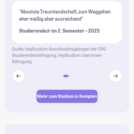
"Absolute Traumlandschaft, zum Weggehen
"G
eher mäßig aber ausreichend"
we
Be
Studierende/r im 2. Semester – 2023
St
Quelle: HeyStudium-Anschlussfragebogen der CHE-
Studierendenbefragung, HeyStudium User:innen-
Befragung
Mehr zum Studium in Kempten