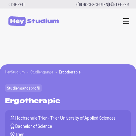
Zum
|
DIE ZEIT
FÜR HOCHSCHULEN
FÜR LEHRER
Inhalt
springen
HeyStudium
Studiengänge
Ergotherapie
Studiengangsprofil
Ergotherapie
Hochschule Trier - Trier University of Applied Sciences
Bachelor of Science
Trier