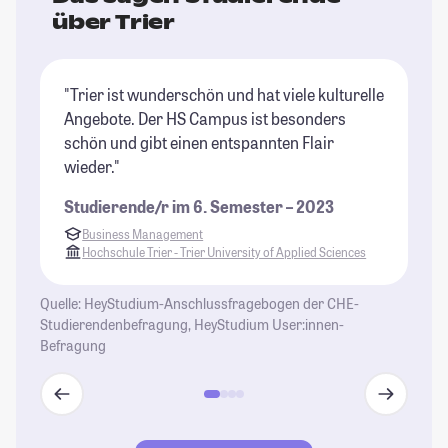
über Trier
"Trier ist wunderschön und hat viele kulturelle
"T
Angebote. Der HS Campus ist besonders
sc
schön und gibt einen entspannten Flair
Na
wieder."
St
Studierende/r im 6. Semester – 2023
Business Management
Hochschule Trier - Trier University of Applied Sciences
Quelle: HeyStudium-Anschlussfragebogen der CHE-
Studierendenbefragung, HeyStudium User:innen-
Befragung