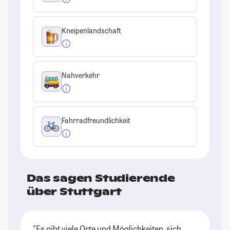
Kneipenlandschaft
Nahverkehr
Fahrradfreundlichkeit
Das sagen Studierende
über Stuttgart
"Es gibt viele Orte und Möglichkeiten, sich
"S