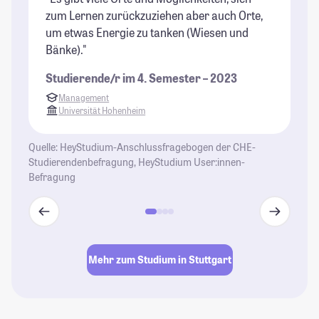
zum Lernen zurückzuziehen aber auch Orte,
un
um etwas Energie zu tanken (Wiesen und
is
Bänke)."
da
Studierende/r im 4. Semester – 2023
St
Management
Universität Hohenheim
Quelle: HeyStudium-Anschlussfragebogen der CHE-
Studierendenbefragung, HeyStudium User:innen-
Befragung
Mehr zum Studium in Stuttgart