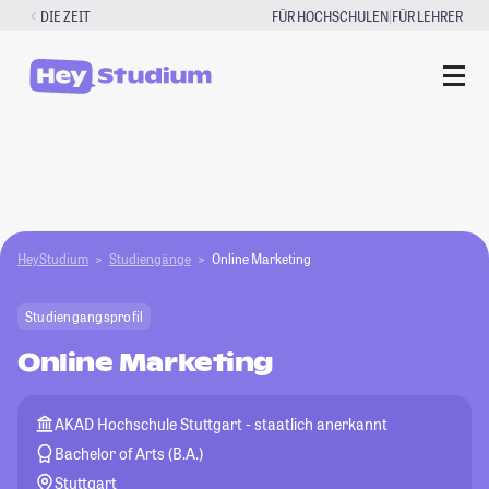
Zum
|
DIE ZEIT
FÜR HOCHSCHULEN
FÜR LEHRER
Inhalt
springen
HeyStudium
Studiengänge
Online Marketing
Studiengangsprofil
Online Marketing
AKAD Hochschule Stuttgart - staatlich anerkannt
Bachelor of Arts (B.A.)
Stuttgart