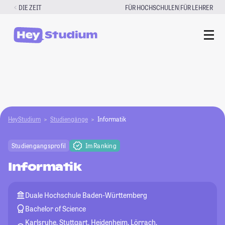
Zum
|
DIE ZEIT
FÜR HOCHSCHULEN
FÜR LEHRER
Inhalt
springen
HeyStudium
Studiengänge
Informatik
Studiengangsprofil
Im Ranking
Informatik
Duale Hochschule Baden-Württemberg
Bachelor of Science
Karlsruhe, Stuttgart, Heidenheim, Lörrach,