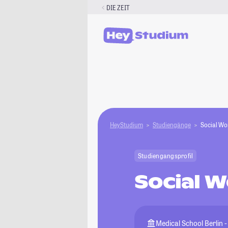
Zum
DIE ZEIT
Inhalt
springen
HeyStudium
Studiengänge
Social Wo
Studiengangsprofil
Social 
Medical School Berlin 