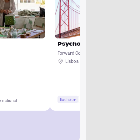
Psychology
Forward College
Lisboa
Ausland
Bachelor
6 Semester
ernational