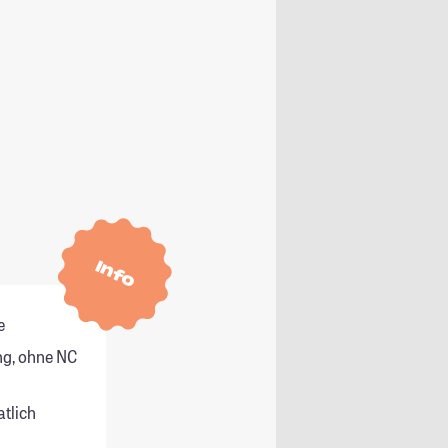
Info
e
g, ohne NC
atlich