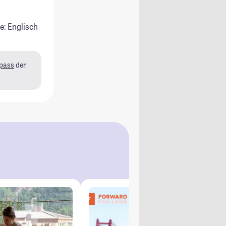
e: Englisch
pass
der