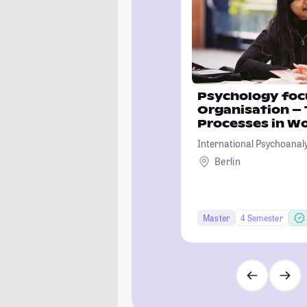
Psychology foc
Organisation –
Processes in Wo
Environment
International Psychoanalyt
Berlin
Master
4 Semester