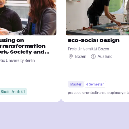
using on
Eco-Social Design
 Transformation
Freie Universität Bozen
rk, Society and
Bozen
Ausland
ic University Berlin
Master
4 Semester
Studi-Urteil: 4.1
practice-oriented
transdisciplinary
int