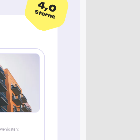
4,0
Sterne
 wenigsten: