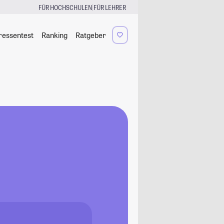
|
FÜR HOCHSCHULEN
FÜR LEHRER
ressentest
Ranking
Ratgeber