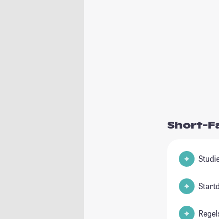
Short-F
Start
Regel