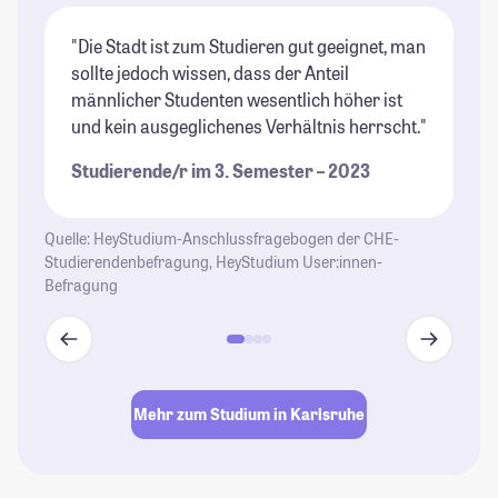
"Die Stadt ist zum Studieren gut geeignet, man
"K
sollte jedoch wissen, dass der Anteil
St
männlicher Studenten wesentlich höher ist
St
und kein ausgeglichenes Verhältnis herrscht."
Studierende/r im 3. Semester – 2023
Quelle: HeyStudium-Anschlussfragebogen der CHE-
Studierendenbefragung, HeyStudium User:innen-
Befragung
Mehr zum Studium in Karlsruhe