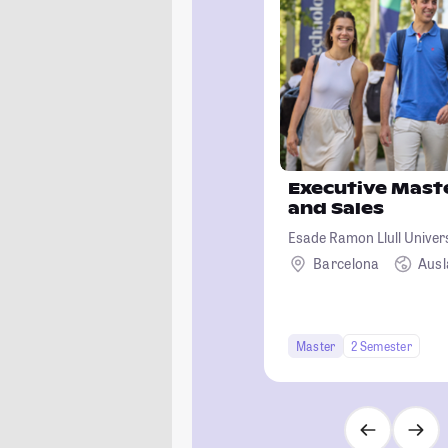
Executive Maste
and Sales
Esade Ramon Llull Univer
Barcelona
Aus
Master
2 Semester