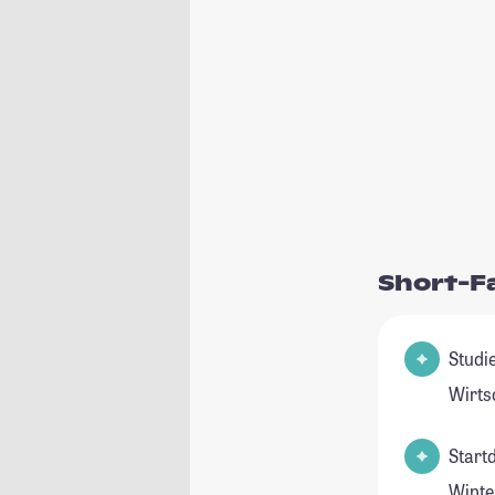
Short-F
Studie
Wirts
Start
Winte