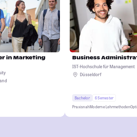
r in Marketing
Business Administra
IST-Hochschule für Management
sity
Düsseldorf
land
Bachelor
6 Semester
Praxisnah
Moderne Lehrmethoden
Opt