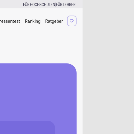
|
FÜR HOCHSCHULEN
FÜR LEHRER
ressentest
Ranking
Ratgeber