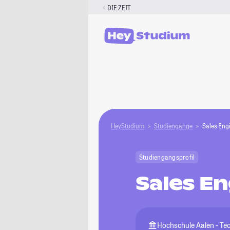
Zum
DIE ZEIT
Inhalt
springen
HeyStudium
Studiengänge
Sales Eng
Studiengangsprofil
Sales E
Hochschule Aalen - Tec