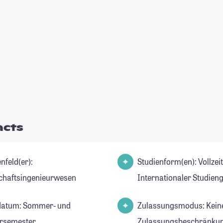
acts
nfeld(er):
Studienform(en): Vollzei
chaftsingenieurwesen
Internationaler Studien
datum: Sommer- und
Zulassungsmodus: Kein
rsemester
Zulassungsbeschränkun