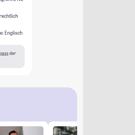
rechtlich
e: Englisch
pass
der