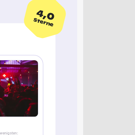
4,0
Sterne
 wenigsten: