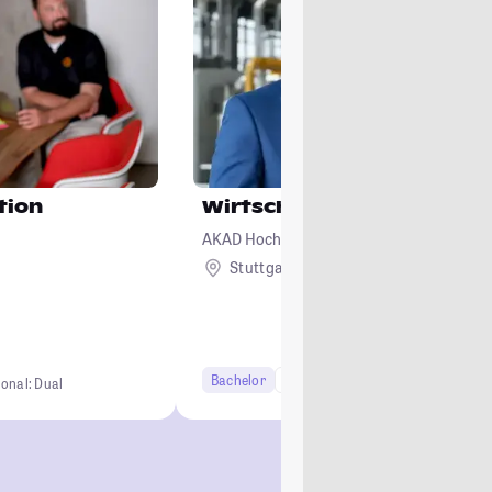
tion
Wirtschaftsingenieurwes
AKAD Hochschule Stuttgart - staatlich an
Stuttgart
Remote
Bachelor
6 Semester
ional: Dual