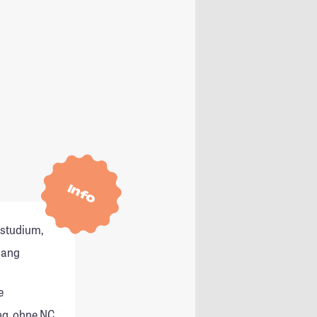
Info
tstudium,
gang
e
g, ohne NC