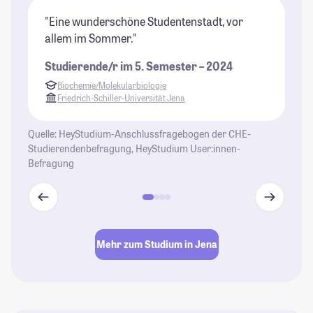
"Eine wunderschöne Studentenstadt, vor
"I
allem im Sommer."
Tr
zu
Studierende/r im 5. Semester – 2024
is
Biochemie/Molekularbiologie
fu
Friedrich-Schiller-Universität Jena
gü
Es
Quelle: HeyStudium-Anschlussfragebogen der CHE-
na
Studierendenbefragung, HeyStudium User:innen-
tr
Befragung
Le
St
Mehr zum Studium in Jena