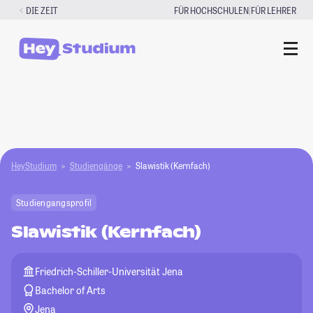
Zum
|
DIE ZEIT
FÜR HOCHSCHULEN
FÜR LEHRER
Inhalt
springen
HeyStudium
Studiengänge
Slawistik (Kernfach)
Studiengangsprofil
Slawistik (Kernfach)
Friedrich-Schiller-Universität Jena
Bachelor of Arts
Jena