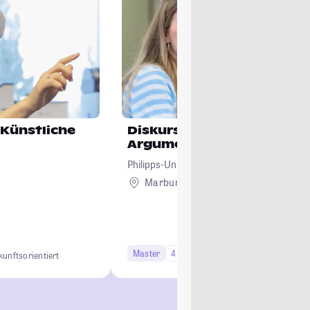
Künstliche
Diskurs – Rhetorik –
Argumentation
Philipps-Universität Marburg
Marburg
Master
4 Semester
kunftsorientiert