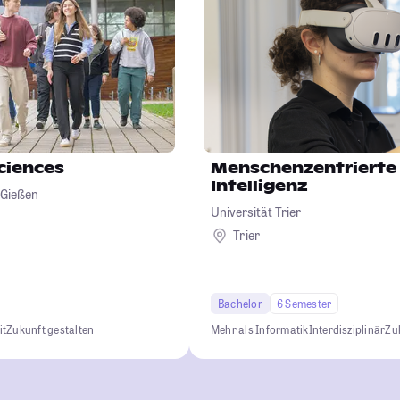
Sciences
Menschenzentrierte 
Intelligenz
 Gießen
Universität Trier
Trier
Bachelor
6 Semester
it
Zukunft gestalten
Mehr als Informatik
Interdisziplinär
Zu