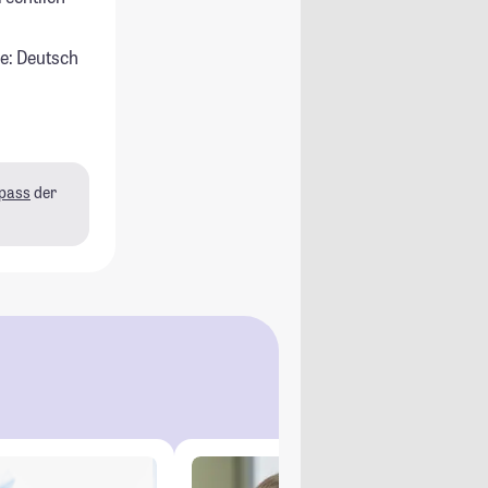
e: Deutsch
pass
der