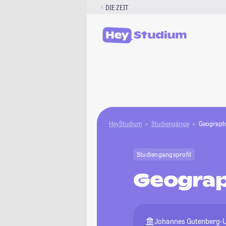
Zum
DIE ZEIT
Inhalt
springen
HeyStudium
Studiengänge
Geograph
Studiengangsprofil
Geograp
Johannes Gutenberg-U