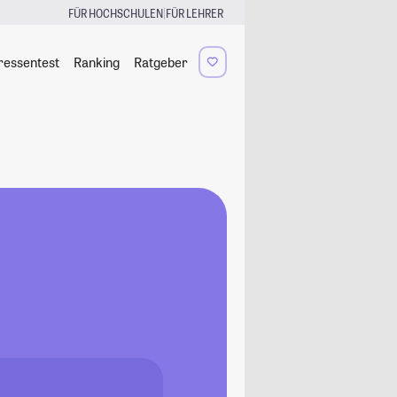
|
FÜR HOCHSCHULEN
FÜR LEHRER
ressentest
Ranking
Ratgeber