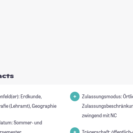
acts
ld(er): Erdkunde,
Zulassungsmodus: Örtli
afie (Lehramt), Geographie
Zulassungsbeschränkun
zwingend mit NC
datum: Sommer- und
rsemester
Trägerschaft: öffentlich-