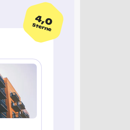
4,0
Sterne