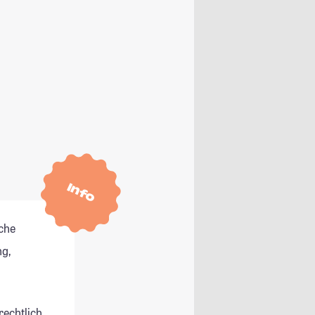
Info
che
g,
rechtlich