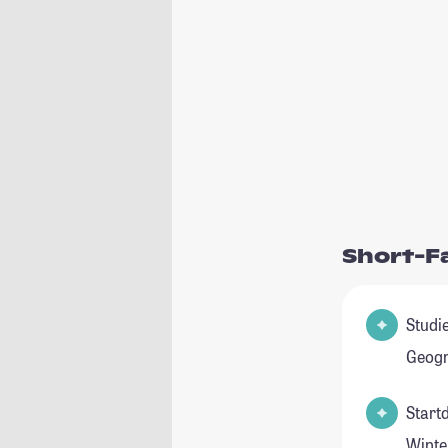
Short-F
Studienfe
Geogr
Start
Winte