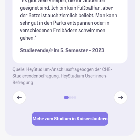
"Es gibt viele Kneipen, die für Studenten
"D
geeignet sind. Ich bin kein Fußballfan, aber
is
der Betze ist auch ziemlich beliebt. Man kann
An
sehr gut in den Parks entspannen oder in
Ha
verschiedenen Freibädern schwimmen
St
gehen."
St
Studierende/r im 5. Semester – 2023
Quelle: HeyStudium-Anschlussfragebogen der CHE-
Studierendenbefragung, HeyStudium User:innen-
Befragung
Mehr zum Studium in Kaiserslautern