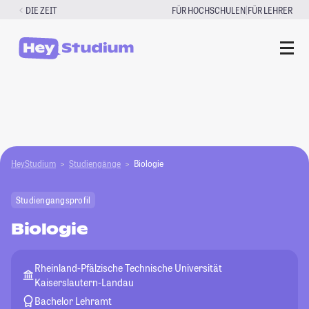
Zum
|
DIE ZEIT
FÜR HOCHSCHULEN
FÜR LEHRER
Inhalt
springen
HeyStudium
Studiengänge
Biologie
Studiengangsprofil
Biologie
Rheinland-Pfälzische Technische Universität
Kaiserslautern-Landau
Bachelor Lehramt