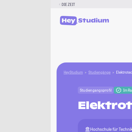
Zum
DIE ZEIT
Inhalt
springen
HeyStudium
Studiengänge
Elektrote
Studiengangsprofil
Im R
Elektro
Hochschule für Technik