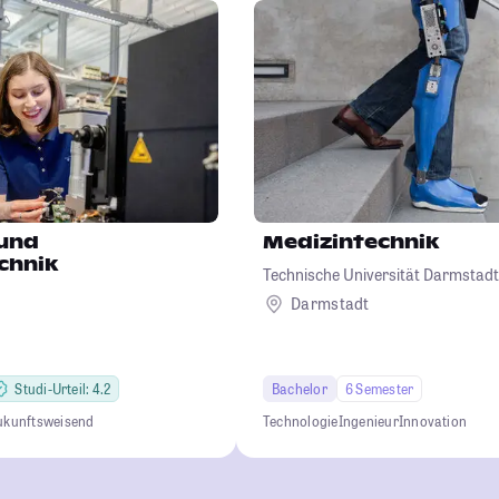
 und
Medizintechnik
chnik
Technische Universität Darmstadt
Darmstadt
Studi-Urteil: 4.2
Bachelor
6 Semester
ukunftsweisend
Technologie
Ingenieur
Innovation