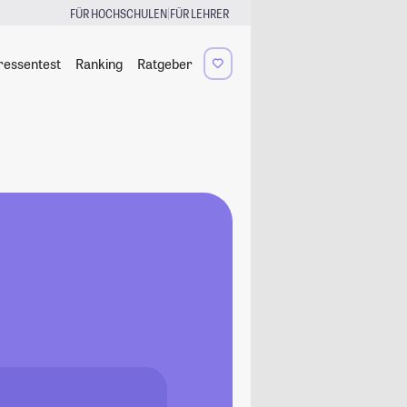
|
FÜR HOCHSCHULEN
FÜR LEHRER
ressentest
Ranking
Ratgeber