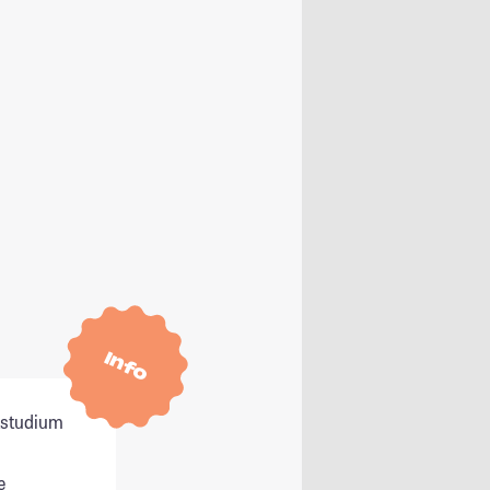
Info
itstudium
e