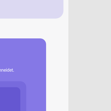
neidet.