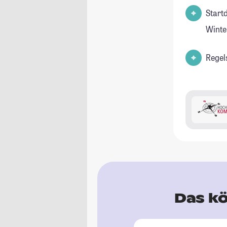
Start
Winte
Regel
Das kö