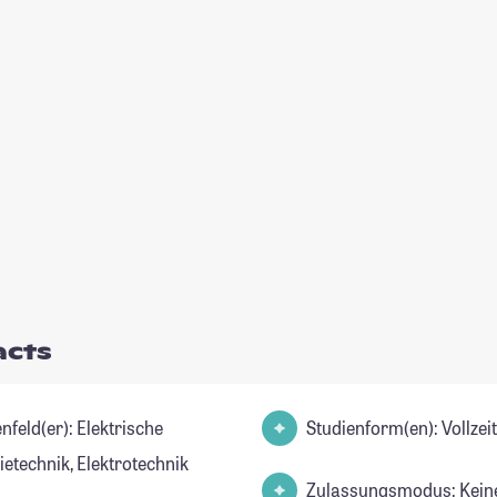
acts
d(er): Elektrische
Studienform(en): Vollze
ietechnik, Elektrotechnik
Zulassungsmodus: Kein