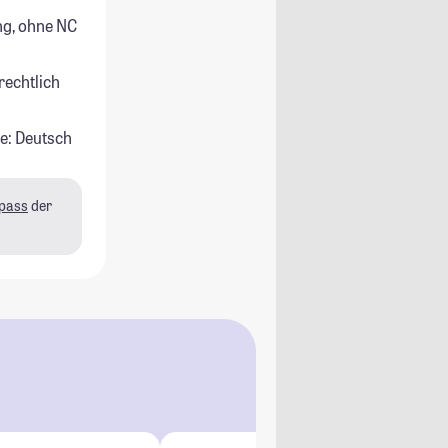
g, ohne NC
rechtlich
e: Deutsch
pass
der