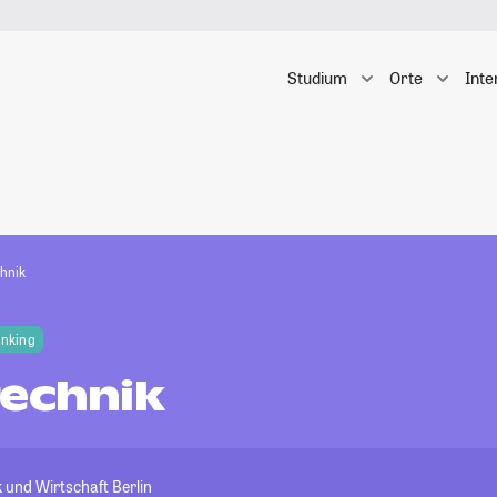
Studium
Orte
Inte
chnik
anking
technik
 und Wirtschaft Berlin