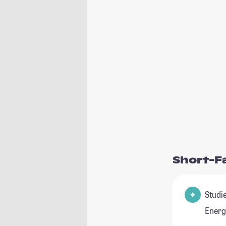
Short-F
Studienfel
Energ