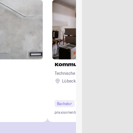
Kommunikationstechnolo
Technische Hochschule Lübeck
Lübeck
Bachelor
7 Semester
Studi-Urteil: 4.4
praxisorientiert
kleine Gruppen
Top Jobchancen