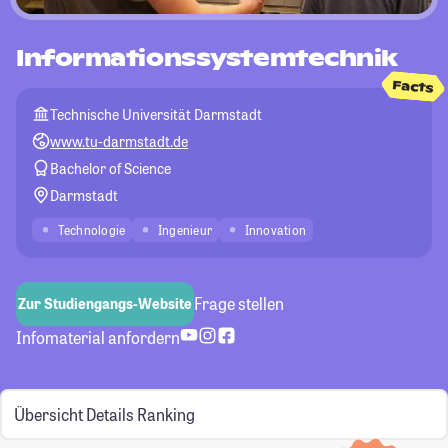
Informationssystemtechnik
Facts
Technische Universität Darmstadt
www.tu-darmstadt.de
Bachelor of Science
Darmstadt
Technologie
Ingenieur
Innovation
Frage stellen
Zur Studiengangs-Website
Infomaterial anfordern
Übersicht
Details
Ranking