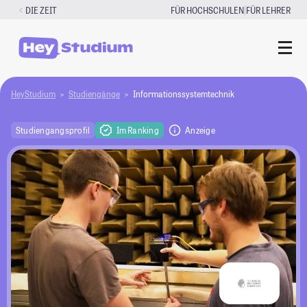
Zum
|
DIE ZEIT
FÜR HOCHSCHULEN
FÜR LEHRER
Inhalt
springen
HeyStudium
Studiengänge
Informationssystemtechnik
Studiengangsprofil
Im Ranking
Anzeige