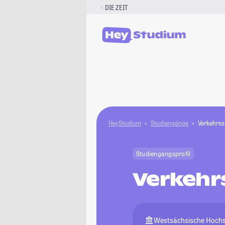
Zum
DIE ZEIT
Inhalt
springen
HeyStudium
Studiengänge
Verkehrss
Studiengangsprofil
Verkehr
Westsächsische Hochs