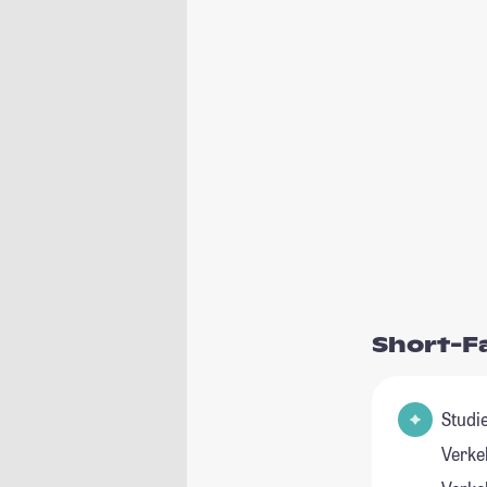
Short-F
Studienfeld(er
Verke