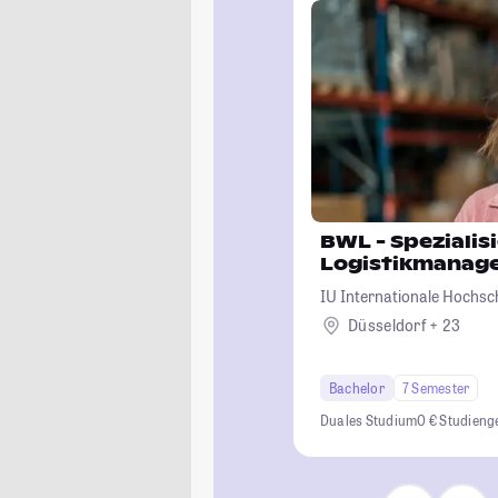
BWL - Spezialis
Logistikmanag
IU Internationale Hochsc
Düsseldorf + 23
Bachelor
7 Semester
Duales Studium
0 € Studien