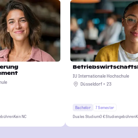
ierung
Betriebswirtschafts
ement
IU Internationale Hochschule
hule
Düsseldorf + 23
Bachelor
7 Semester
gebühren
Kein NC
Duales Studium
0 € Studiengebühren
K