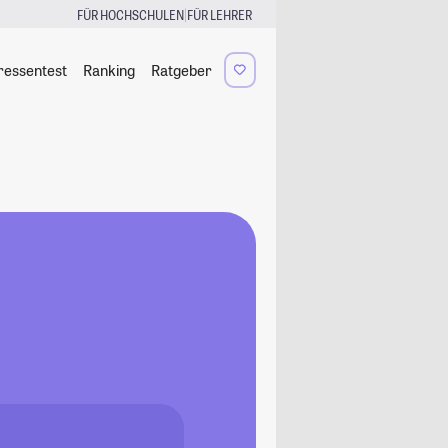
|
FÜR HOCHSCHULEN
FÜR LEHRER
ressentest
Ranking
Ratgeber