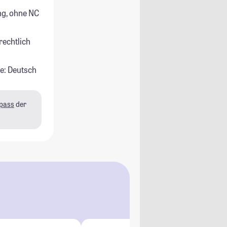
g, ohne NC
rechtlich
e: Deutsch
pass
der