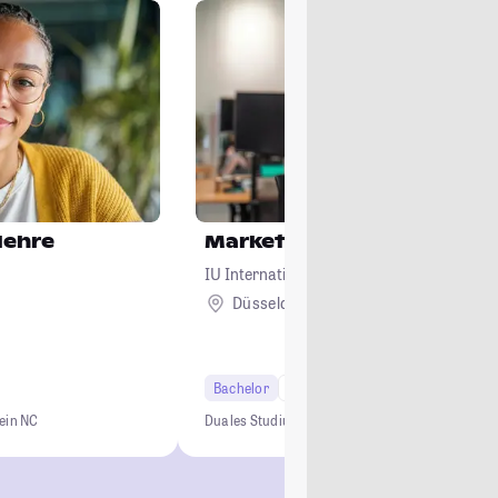
lehre
Marketing
IU Internationale Hochschule
Düsseldorf + 12
Bachelor
7 Semester
ein NC
Duales Studium
0 € Studiengebühren
Kein NC