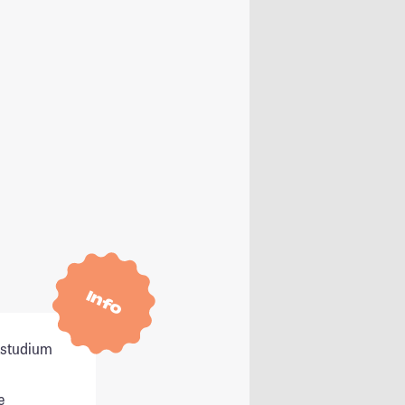
Info
itstudium
e