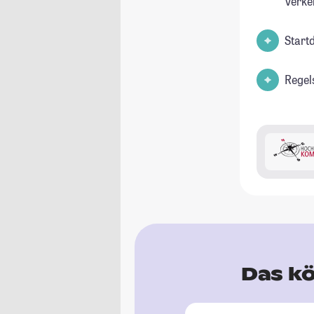
Verke
Start
Regel
Das kö