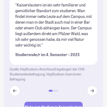
"Kaiserslautern ist ein sehr familiärer und
"E
gemütlicher Standort zum studieren. Man
ge
findet immer nette Leute auf dem Campus, mit
de
denen man in der Stadt auch mal in einer Bar
se
oder einem Club abhängen kann. Der Campus
v
liegt außerdem direkt am Pfälzer Wald, was
ge
ich sehr genossen habe, da mir viel Natur
St
sehr wichtig ist."
Studierende/r im 4. Semester – 2023
Quelle: HeyStudium-Anschlussfragebogen der CHE-
Studierendenbefragung, HeyStudium User:innen-
Befragung
Mehr zum Studium in Kaiserslautern