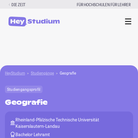
Zum
|
DIE ZEIT
FÜR HOCHSCHULEN
FÜR LEHRER
Inhalt
springen
HeyStudium
Studiengänge
Geografie
Studiengangsprofil
Geografie
Rheinland-Pfälzische Technische Universität
Kaiserslautern-Landau
Bachelor Lehramt