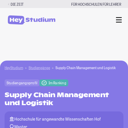
Zum
|
DIE ZEIT
FÜR HOCHSCHULEN
FÜR LEHRER
Inhalt
springen
HeyStudium
Studiengänge
Supply Chain Management und Logistik
Studiengangsprofil
Im Ranking
Supply Chain Management
und Logistik
Hochschule für angewandte Wissenschaften Hof
Master