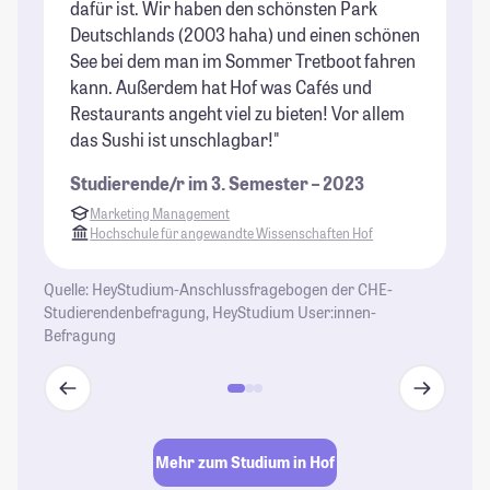
dafür ist. Wir haben den schönsten Park
ei
Deutschlands (2003 haha) und einen schönen
Au
See bei dem man im Sommer Tretboot fahren
un
kann. Außerdem hat Hof was Cafés und
be
Restaurants angeht viel zu bieten! Vor allem
St
das Sushi ist unschlagbar!"
Studierende/r im 3. Semester – 2023
Marketing Management
Hochschule für angewandte Wissenschaften Hof
Quelle: HeyStudium-Anschlussfragebogen der CHE-
Studierendenbefragung, HeyStudium User:innen-
Befragung
Mehr zum Studium in Hof